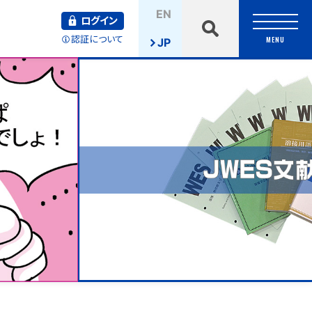
検
EN
索
ログイン
認証について
MENU
JP
J
W
E
S
文
献
オ
ン
ラ
イ
ン