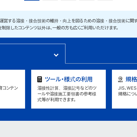
運営する溶接・接合技術の維持・向上を図るための溶接・接合技術に関す
を制限したコンテンツ以外は、一般の方も広くご利用いただけます。
ツール・様式の利用
規格
育コンテン
溶接性計算、溶接記号などのツ
JIS、W
ールや溶接施工要領書の参考様
規格につ
式等が利用できます。