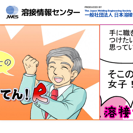
溶接情報センター
PRODUCED BY
The Japan Welding Engineering Society
一般社団法人
日本溶接
溶
接
女
子
会