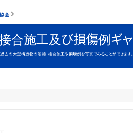
協会
･接合施工及び
損傷例ギャ
過去の大型構造物の溶接･接合施工や損壊例を写真でみることができます。
施工