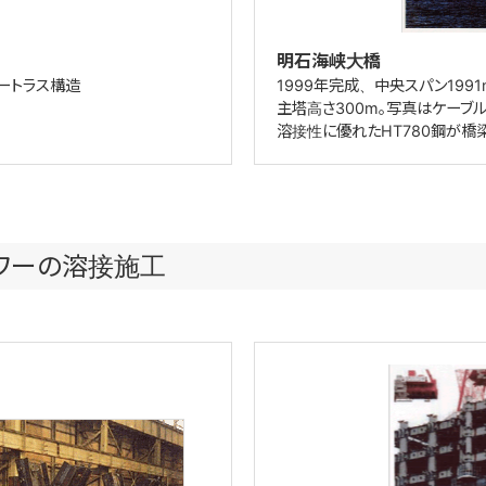
明石海峡大橋
バートラス構造
1999年完成、中央スパン199
主塔高さ300m。写真はケーブ
溶接性に優れたHT780鋼が橋
タワーの溶接施工