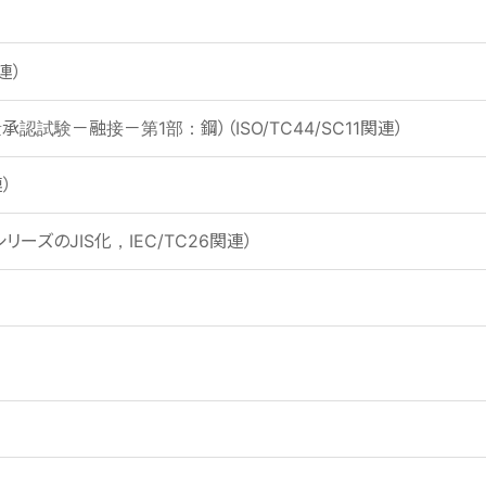
連）
技量承認試験－融接－第1部：鋼）（ISO/TC44/SC11関連）
連）
0シリーズのJIS化，IEC/TC26関連）