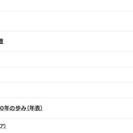
遷
10年の歩み（年表）
ア）