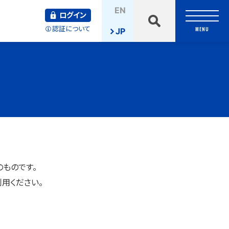
検
EN
索
ログイン
認証について
MENU
JP
のものです。
用ください。