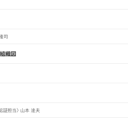
隆司
の組織図
証担当〉 山本 達夫