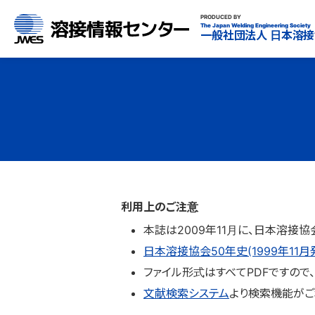
溶接情報センター
PRODUCED BY
The Japan Welding Engineering Society
一般社団法人
日本溶接
利用上のご注意
本誌は2009年11月に、日本溶接
日本溶接協会50年史(1999年11月
ファイル形式はすべてPDFですので、閲
文献検索システム
より検索機能がご