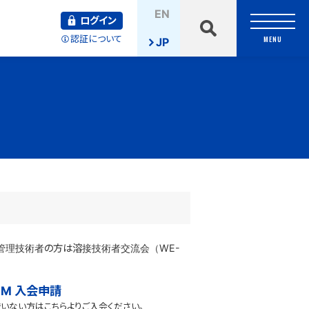
検
EN
索
ログイン
認証について
MENU
JP
接管理技術者の方は溶接技術者交流会（WE-
OM 入会申請
いない方はこちらよりご入会ください。