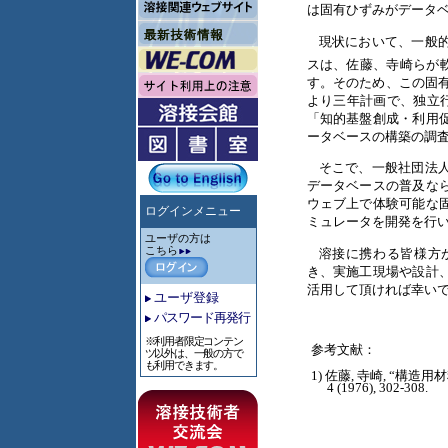
は固有ひずみがデータ
現状において、一般
スは、佐藤、寺崎らが
す。そのため、この固
より三年計画で、独立
「知的基盤創成・利用
ータベースの構築の調
そこで、一般社団法
データベースの普及な
ウェブ上で体験可能な
ログインメニュー
ミュレータを開発を行
ユーザの方は
こちら
溶接に携わる皆様方
き、実施工現場や設計
活用して頂ければ幸い
ユーザ登録
パスワード再発行
※利用者限定コンテン
参考文献：
ツ以外は、一般の方で
も利用できます。
1) 佐藤, 寺崎, “構
4 (1976), 302-308.