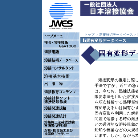
トップ
> 溶接技術データベース >
固有変形データベース
溶接変形の推定に際
手法ですが、近年の急
は、今なお、熟練技能
限要素法を用いた溶接
を順次解析する熱弾塑
有変形あるいは固有ひ
固有変形を利用した解
間差で溶接する時の溶
どの過渡的な溶接現象
船舶や橋梁などの大規
います。しかしながら