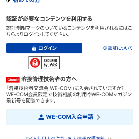
日本溶接協会 溶接材料部会（旧：溶接棒部会）技術委員会より研
員は技術相談が利用可能です。（回数制限あり）
溶接管理技術者認証制度2級研修用テキストとして利用されて
発電関連設備 溶接士技能・溶接施工法
究の成果として発行。
映画「日本の溶接」
ISO 9606-1に基づく溶接技能者評価試験
いる「新版改訂 溶接・接合技術入門」2021年3月再版第1刷を
戦後の復興を遂げつつある当時の様子を知ることができる貴重な
認証が必要なコンテンツを利用する
溶接バッテン！
もとにした電子書籍です。
映像資料です。
建築鉄骨ロボット溶接オペレータ資格
溶接材料部会 年史
認証あり
外国人技能実習制度
日々頑張る溶接技能者、熊咲くんのうっかりミスや勘違いに肥後博
認証制限マークのついているコンテンツを利用されるにはこ
日本溶接協会 溶接棒部会技術委員会（現：溶接材料部会）の発足
士が鋭く“バッテン！” ４コマ風マンガ
ちらよりログインしてください。
30年・40年・50年を記念して発行。閲覧は、会員に限定されてい
新版 溶接・接合技術入門
溶接構造物非破壊検査事業者(CIW認定)
溶接管理技術者
ます。
2018年度まで溶接管理技術者認証制度2級研修用テキストと
ログイン
認証について
して利用されていた「新版 溶接・接合技術入門」2015年9月第
新版改訂 溶接・接合技術入門
溶接作業指導者(WL)
鉄鋼部会文献
認証あり
6版第2刷をもとにした電子書籍です。
溶接管理技術者認証制度2級研修用テキストとして利用されている
日本溶接協会 鉄鋼部会より研究の成果として発行。閲覧は、会員
「新版改訂 溶接・接合技術入門」2021年3月再版第1刷をもとにし
溶接は、資格をとれば引くてあまたの業界であり、給料にも男女
に限定されています。
マイクロソルダリング技術資格
溶接管理技術者の方へ
た電子書籍です。
溶接技術者交流会 WE-COM にご入会済みの方は、
アーク溶接技術発展の系統化調査
の隔たりはなく、技能レベルに応じて高くなります！実際に現場
こちらからログインしてご利用ください。
「溶接技術者交流会 WE-COM」に入会されていますか?
で働く溶接女子の声や、仕事ぶり、充実したライフスタイルの様
開発・改良が続けられてきたアーク溶接の特徴について概説
電気溶接機部会文献
IIW国際溶接技術者
WE-COM会員限定で技術相談の利用やWE-COMマガジン
新版 溶接・接合技術入門
子をご紹介します！
するとともに、溶接プロセス、溶接電源・機器および溶接材
日本溶接協会 電気溶接機部会より研究の成果として発行。
最新号を閲覧できます。
2018年度まで溶接管理技術者認証制度2級研修用テキストとして
料・シールドガスの発展経過について報告しています。
上位級の再登録（入会）
利用されていた「新版 溶接・接合技術入門」2015年9月第6版第2
溶接女子会
発電関連設備 溶接士技能・溶接施工法
既にWE-COMに登録されている方で上位級を取得された方(2級で
船舶・鉄構海洋構造物部会文献
認証あり
刷をもとにした電子書籍です。
WE-COM入会申請
様々な溶接現場で活躍する女性へのインタビューで、溶接の楽しさ
入会したが、1級を取得された方)は、再登録（入会）をお願いしま
日本溶接協会 船舶・鉄構海洋構造物部会より研究の成果として発
や魅力をお伝えします。
す。
行。閲覧は、会員に限定されています。
建築鉄骨ロボット溶接オペレータ資格
薄鋼板及びアルミニウム合金板の抵抗スポット溶接
サイト利用上の注意
個人情報保護方針