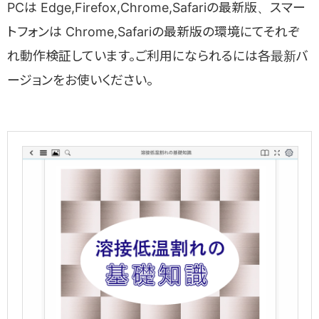
探す・調べる
PCは Edge,Firefox,Chrome,Safariの最新版、スマー
トフォンは Chrome,Safariの最新版の環境にてそれぞ
れ動作検証しています。ご利用になられるには各最新バ
知る・学ぶ
ージョンをお使いください。
接合・溶接技術Ｑ＆Ａ
産業技術サービスセンター発刊「接合・溶接技術Q&A1000」をも
ツール・様式の利用
とに、WEB用に再編成した1200を超えるQ&Aを収録したデータベ
ースです。
浪速博士の溶接がってん！
溶接管理技術者2級レベルの内容をマンガ形式で学ぶことができま
規格の確認
溶接施工確認試験方法書(WPS)例
疲労データベース
す。
原子力研究委員会による疲労の調査研究の活動成果を取り纏めた
各規格に応じた溶接施工要領書（WPS)の記載事項例をまと
データベースです。
めています。
溶接バッテン！
技術相談
溶接関係JIS規格
日々頑張る溶接技能者、熊咲くんのうっかりミスや勘違いに肥後博
溶接用語
士が鋭く“バッテン！” ４コマ風マンガ
日本溶接協会が原案を作成した各JIS規格について日本工業
溶接記号作成支援ツール
「溶接用語事典 第2版」を元に初学者にも理解していただきたい用
標準調査会のJIS検索ページへのリンクを案内してます。
JIS規格 Z 3021:2010版 に対応した「溶接記号」が簡単に作図
語をピックアップし、解説を付与しています。
溶接管理技術者の方
溶接レポートマンガ 現場からお伝えします！
できます。
様々な現場で活躍する溶接技術をレポートマンガでお伝えします。
日本溶接協会規格(WES)
溶接管理技術者の方からの技術相談には溶接技術者交流会
多軸応力下の疲労および延性破壊データベース