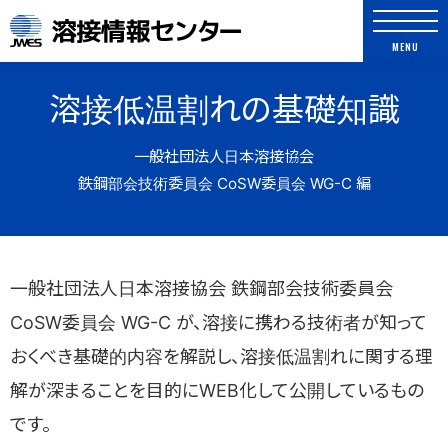
溶接情報センター
MENU
溶接低温割れの基礎知識
一般社団法人日本溶接協会
鉄鋼部会技術委員会 CoSW委員会 WG-C 編
よく検索されるキーワード
一般社団法人日本溶接協会 鉄鋼部会技術委員会
アーク溶接
WES規格
JIS規格
CoSW委員会 WG-C が、溶接に携わる技術者が知って
ロボット
疲労
ガス切断
溶接記号
おくべき基礎的内容を解説し、溶接低温割れに関する理
TIG
抵抗スポット
解が深まることを目的にWEB化して公開しているもの
です。