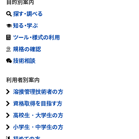
溶接レポートマンガ 現場からお伝えします！
目的別案内
り・調べることができます。
たバックナンバーがログイン不要でご覧いただけます。入会時のご
資格認証・認定制度のご案内
様々な現場で活躍する溶接技術をマンガレポートでお伝えしま
参考に！
TIG溶接 ステンレス鋼・実技のポイント
探す・調べる
す。
溶接女子会
知る・学ぶ
JIS検定を目指す方、更なる技能の向上を目指す方を対象に、TIG
溶接技能者
知る・学ぶ
浪速博士の溶接がってん！
様々な溶接現場で活躍する女性へのインタビューで、溶接の楽
マンガや動画、電子書籍など溶接技術についてご自分にあった方
溶接についての基本的な知識と技能の習得を目的とした教育動画
文献オンライン
法で学んで理解を深めることができるコンテンツをご用意しており
虎尾君が溶接技術で困った案件を浪速博士に相談し、解決していく
しさや魅力をお伝えします。
です。
溶接女子会
ツール・様式の利用
日本溶接協会発行の文献の中から頒布可能な文献がインターネッ
ます。
コミックです。溶接現象は動画も利用して解説！
ISO 9606-1に基づく溶接技能者評価試験
様々な溶接現場で活躍する女性へのインタビューで、溶接の楽
トでお買い求めいただけます。
規格の確認
しさや魅力をお伝えします。
ガス切断の実技 安全な作業をするために
コミック「溶接女子がゆく！！」
ツール・様式の利用
様々な溶接現場で活躍する溶接管理技術者
ガス切断の技能修得を目指す方、更なる技能の向上を目指す方を
外国人技能実習制度
溶接の世界に飛び込んだ溶接女子の声をコミック形式でお伝
技術相談
日本溶接協会70年史
溶接性計算、溶接記号などのツールや溶接施工要領書の参考様
会員向けWebマガジンWE-COMマガジンから溶接現場で活躍する
対象に、ガス切断の実技と安全作業を焦点とした教育動画です。
えします。
コミック「溶接女子がゆく！！」
2019年11月に日本溶接協会創立70周年を記念して出版。
式等が利用できます。
溶接管理技術者記事をまとめました。入会時のご参考にしてくださ
い。
溶接管理技術者
溶接の世界に飛び込んだ溶接女子の声をコミック形式でお伝
利用者別案内
アーク溶接作業の安全と衛生 確かな溶接作業をするために
えします。
日本溶接協会60年史
規格の確認
映画「日本の溶接」
感電災害、火災・爆発の災害防止とじん肺や有害光などの衛生対
溶接管理技術者の方
2009年11月に日本溶接協会創立60周年を記念して出版。
溶接管理技術者の体験紹介
JIS、WES、LWSなどの検定試験規格について確認できます。
溶接作業指導者
策を主眼に、アーク溶接特別教育や溶接作業現場への入構・新人
戦後の復興を遂げつつある当時の様子を知ることができる貴
会員向けWebマガジンWE-COMマガジンから溶接管理技術者の体
教育等を目的とした教育動画です。
重な映像資料です。
映画「日本の溶接」
資格取得を目指す方
験紹介記事をまとめました。入会時のご参考にしてください。
日本溶接協会50年史
マイクロソルダリング技術資格
戦後の復興を遂げつつある当時の様子を知ることができる貴
高校生・大学生の方
1999年11月に日本溶接協会創立50周年を記念して出版。
銅配管はんだ付ろう付作業 実技編
重な映像資料です。
技術相談事例集
正しいろう付の方法が分かる社内教育などの集合研修に。41分収
小学生・中学生の方
IIW国際溶接技術者
溶接技術者交流会（WE-COM）で運営されている技術相談のうち
溶接技能者
録のDVDを約9分にダイジェスト編集したものです。
溶接材料部会文献 溶接の研究
認証あり
WE-COM会員に有益と思われる事例をまとめました。WE-COM会
新版改訂 溶接・接合技術入門
初めての方