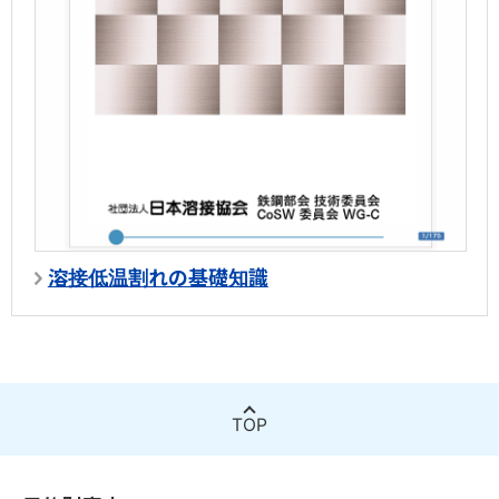
日本における溶接の団体規格として広く、内外で用いられてい
WE-COM にて専門家チームが回答を担当いたします。溶接管
「溶接用語事典 原子力研究委員会FQA小委員会による多軸応力下
固有変形データベース・溶接変形シミュレータ
コミック「溶接女子がゆく！！」
資格取得を目指す方
の疲労および延性破壊の調査研究の活動成果を取り纏めたデータ
る日本溶接協会規格（WES）をWEBで公開しております。
理技術者の方は溶接技術者交流会（WE-COM）の溶接技術相
固有変形データベースを用いた簡易モデルによる溶接変形シ
溶接の世界に飛び込んだ溶接女子の声をコミック形式でお伝えし
ベースです。
談をご利用ください(無料・回数制限あり)。
ミュレータが利用いただけます。
JIS Z 3410 (ISO 14731) / WES 8103の溶接管理技術者資格
ます。
の皆様を「溶接技術者交流会 WE-COM」が強力にサポートい
軽金属溶接協会規格(LWS)
溶接技術者交流会 WE-COM の利用
低合金鋼溶接金属データベース
高校生・大学生の方
たします。技術相談や会員向けWebマガジンの最新号・限定コ
軽金属溶接協会が発行するアルミニウム合金構造物の品質を
鋼材溶接性計算
溶接ってなんだろう？
溶接技術者交流会 WE-COM ご入会済みの方は、こちらからご利用
「溶接用語事典 炭素以外のC，Mn，Mo，Cr，Ni，V，Nb，Bなどの合金
ンテンツがご利用いただけます。
入会金・会費は無料の会員サ
確保するための溶接施工及び管理に関する各規格が購入いた
空に海に陸に生活に街で見かけるいろんなところで活躍する溶接を
鋼構造物の溶接設計上のさまざまな影響を考慮したシミュレー
ください。
元素の含有量が5%以下の鋼のデータ。
探す・調べる
ービス
です。
だけます。
ご紹介します。
ション(計算)をするのにお役立てください。
溶接技術に関する様々なデータベース・文献・資料等から探した
小学生・中学生の方
接合・溶接技術Ｑ＆Ａ
溶接技術者交流会 WE-COM 入会申請
クリープ・疲労・CCT線図データ
り・調べることができます。
溶接技術者交流会 WE-COM 入会案内
産業技術サービスセンター発刊「接合・溶接技術Q&A1000」
溶接管理技術者の方でご入会が済んでいない方はこちらよりご入
国立研究開発法人 物質・材料研究機構が発信する世界最大級の
入会金・会費無料の溶接技術者交流会 WE-COMに入るとどんな
溶接低温割れの基礎知識
会ください。
をもとに、WEB用に再編成した1200を超えるQ&Aを収録した
材料データベースサイトNIMS 物質・材料データベースへのリン
メリットがあるのか、こちらの入会案内PDFをご覧ください。
知る・学ぶ
クです。
データベースです。
初めての方
溶接レポートマンガ 現場からお伝えします！
マンガや動画、電子書籍など溶接技術についてご自分にあった方
手溶接技能の伝承 被覆アーク溶接 実技とそのポイント
法で学んで理解を深めることができるコンテンツをご用意しており
様々な現場で活躍する溶接技術をマンガレポートでお伝えしま
溶接技術者交流会 WE-COM 入会申請
JIS検定を目指す方、更なる技能の向上を目指す方を対象に、被覆
溶接関連統計
ます
す。
溶接管理技術者の方でご入会が済んでいない方はこちらよりご入
溶接用語
アーク溶接の実技とそのポイントをまとめた教育動画です。
溶接関係の統計と溶接に関する統計のリンク集です。
会ください。
「溶接用語事典 第2版」を元に初学者にも理解していただきた
TOP
規格の確認
い用語をピックアップし、解説を付与しています。
炭酸ガスアーク溶接 入門篇・基本級篇・専門級篇
ようせつってなんだろう？
溶接関連サイト
JIS、WES、LWSなどの検定試験規格について確認できます。
探す・調べる
WE-COMマガジンバックナンバー
JIS検定を目指す方、更なる技能の向上を目指す方を対象にした、
空に海に陸に生活に街で見かけるいろんなところで活躍する溶
溶接技術の情報収集に役立つサイトをまとめました。
溶接技術に関する様々なデータベース・文献・資料等から探した
会員向けWebマガジンWE-COMマガジンの発行後6ヶ月を経過し
炭酸ガスアーク溶接の教育動画です。
接をご紹介します。