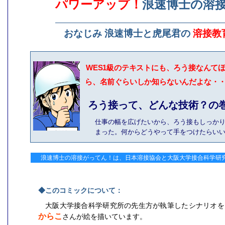
パワーアップ！
浪速博士の溶
おなじみ 浪速博士と虎尾君の
溶接教
WES1級のテキストにも、ろう接なんて
ら、名前ぐらいしか知らないんだよな・
ろう接って、どんな技術？の
仕事の幅を広げたいから、ろう接もしっか
まった。何からどうやって手をつけたらい
浪速博士の溶接がってん！は、日本溶接協会と大阪大学接合科学研
◆このコミックについて：
大阪大学接合科学研究所の先生方が執筆したシナリオを
からこ
さんが絵を描いています。