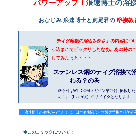
パワーアップ！
浪速博士の溶
おなじみ 浪速博士と虎尾君の
溶接教
「ティグ溶接の溶込み深さ」の内容につ
っ込まれてビックリしたなあ。あの時の
してみよっと・・・
ステンレス鋼のティグ溶接で
わる？の巻
※今回はWE-COMマガジン第2号に掲載し
ん！」（Flash版）のリメイクとなります。
浪速博士の溶接がってん！は、日本溶接協会と大阪大学接合科学研
◆このコミックについて：