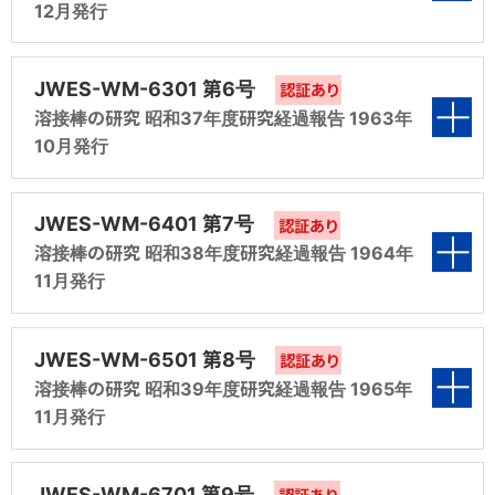
日本溶接協会 溶接材料部会（旧：溶接棒部会）技術委員会より研
12月発行
§5 作業性の研究（第四分科会報告）
員は技術相談が利用可能です。（回数制限あり）
溶接管理技術者認証制度2級研修用テキストとして利用されて
発電関連設備 溶接士技能・溶接施工法
究の成果として発行。
映画「日本の溶接」
ISO 9606-1に基づく溶接技能者評価試験
§4 溶接棒のスラグの諸性質の研究
いる「新版改訂 溶接・接合技術入門」2021年3月再版第1刷を
§1 緒言
戦後の復興を遂げつつある当時の様子を知ることができる貴重な
表紙
§6 亀裂性の研究（第五分科会報告）
溶接バッテン！
もとにした電子書籍です。
映像資料です。
建築鉄骨ロボット溶接オペレータ資格
溶接材料部会 年史
認証あり
JWES-WM-6301 第6号
§5 溶接棒の作業性に関する研究
外国人技能実習制度
認証あり
日々頑張る溶接技能者、熊咲くんのうっかりミスや勘違いに肥後博
§2 ステンレスモデル棒製作報告（第1分科会報
日本溶接協会 溶接棒部会技術委員会（現：溶接材料部会）の発足
溶接棒の研究 昭和37年度研究経過報告 1963年
士が鋭く“バッテン！” ４コマ風マンガ
§7 溶接棒規格に関する試験法の研究（第六分
30年・40年・50年を記念して発行。閲覧は、会員に限定されてい
新版 溶接・接合技術入門
告）
溶接構造物非破壊検査事業者(CIW認定)
10月発行
§6 溶接棒のワレ試験法の研究
溶接管理技術者
ます。
科会報告）
2018年度まで溶接管理技術者認証制度2級研修用テキストと
§1 緒言
して利用されていた「新版 溶接・接合技術入門」2015年9月第
§3 溶接棒の電気的研究（第2分科会報告）
表紙
§7 溶接棒の規格に関する試験法の研究
新版改訂 溶接・接合技術入門
溶接作業指導者(WL)
鉄鋼部会文献
認証あり
§8 特殊溶接棒の研究（第七分科会報告）
6版第2刷をもとにした電子書籍です。
JWES-WM-6401 第7号
認証あり
溶接管理技術者認証制度2級研修用テキストとして利用されている
日本溶接協会 鉄鋼部会より研究の成果として発行。閲覧は、会員
§2 溶接棒の溶接冶金に関する研究（冶金研究
溶接棒の研究 昭和38年度研究経過報告 1964年
§4 溶接棒のスラグの諸性質の研究（第3分科
「新版改訂 溶接・接合技術入門」2021年3月再版第1刷をもとにし
溶接は、資格をとれば引くてあまたの業界であり、給料にも男女
§1 溶接棒部会技術委員会の活動の概要
に限定されています。
§8 特殊溶接棒に関する研究
マイクロソルダリング技術資格
分科会報告）
§9 溶接棒関係JIS規格原案の作成
11月発行
た電子書籍です。
溶接技術者交流会 WE-COM にご入会済みの方は、
会報告）
アーク溶接技術発展の系統化調査
の隔たりはなく、技能レベルに応じて高くなります！実際に現場
こちらからログインしてご利用ください。
で働く溶接女子の声や、仕事ぶり、充実したライフスタイルの様
開発・改良が続けられてきたアーク溶接の特徴について概説
§2 溶接棒のワレ試験法に関する研究（ワレ試
§9 調質鋼用高張力鋼溶接棒の研究
電気溶接機部会文献
§3 高張力鋼用溶接棒のワレ試験法に関する研
§10 結言
IIW国際溶接技術者
表紙
新版 溶接・接合技術入門
子をご紹介します！
するとともに、溶接プロセス、溶接電源・機器および溶接材
§5 被覆アーク溶接棒のアーク現象（第4分科会
日本溶接協会 電気溶接機部会より研究の成果として発行。
験法分科会報告）
JWES-WM-6501 第8号
認証あり
究（ワレ試験法分科会報告）
2018年度まで溶接管理技術者認証制度2級研修用テキストとして
料・シールドガスの発展経過について報告しています。
上位級の再登録（入会）
報告）
§10 表面硬化用被覆棒規格臨時分科会
溶接棒の研究 昭和39年度研究経過報告 1965年
利用されていた「新版 溶接・接合技術入門」2015年9月第6版第2
溶接女子会
発電関連設備 溶接士技能・溶接施工法
既にWE-COMに登録されている方で上位級を取得された方(2級で
船舶・鉄構海洋構造物部会文献
認証あり
§3 溶接棒の溶接冶金に関する研究（冶金分科
刷をもとにした電子書籍です。
11月発行
様々な溶接現場で活躍する女性へのインタビューで、溶接の楽しさ
§4 溶接棒の電気的特性および作業性に関する
入会したが、1級を取得された方)は、再登録（入会）をお願いしま
日本溶接協会 船舶・鉄構海洋構造物部会より研究の成果として発
§6 溶接棒のワレ試験法の研究（第5分科会報
会報告）
や魅力をお伝えします。
す。
研究（使用性能分科会報告）
行。閲覧は、会員に限定されています。
第1編 HT80高張力鋼用溶接棒の割れ試験研究
建築鉄骨ロボット溶接オペレータ資格
告）
薄鋼板及びアルミニウム合金板の抵抗スポット溶接
表紙
JWES-WM-6701 第9号