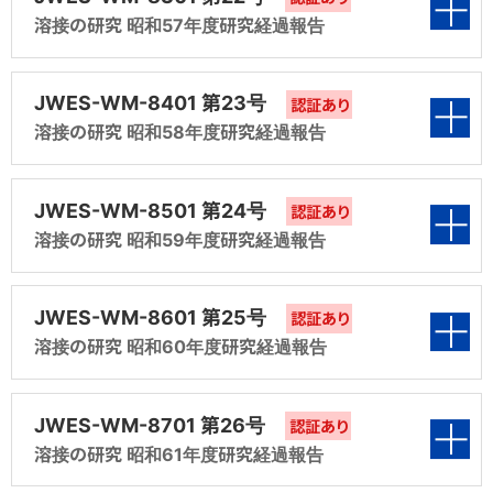
ト測定法
溶接・接合技術に関する7,000点以上の図書等を収蔵、
第4編 溶接に及ぼす塗料の影響の編集
第2編 溶接金属の水素測定法の研究（昭和54
溶接の研究 昭和57年度研究経過報告
検討
第4編 高合金鋼溶接ヒュームに関する検討
一般の溶接従事者の方もご利用できます。
第1編 耐候性鋼用溶接材料規格に関する検討
年度共研第2分科会報告）
第8編 肉盛溶接材料の選び方使い方編集
第5編 溶接材料の水分測定法
（昭和55年度共研第1分科会報告）
表紙
第7編 ヒューム発生量の測定方法の確立と化学
第5編 硬化肉盛用被覆アーク溶接棒規格に関す
JWES-WM-8401 第23号
認証あり
第3編 軟鋼及び50キロ高張力鋼用アーク溶接
的分析方法の検討
る検討
第6編 シールドガス組成がステンレス溶接金属
第2編 溶接金属の水素測定法の研究（昭和55
溶接の研究 昭和58年度研究経過報告
用フラックス入りワイヤの規格に関する検討
第1編 炭酸ガスアーク溶接用鋼ワイヤの化学成
特性に及ぼす影響に関する研究
年度共研第2分科会報告）
第8編 溶接材料関係規格表現の統一的関連の
（昭和54年度共研第3分科会報告）
第6編 溶接材料の種類を国際的視野から見直す
分に関する研究 － JISの見直し（昭和56年度 共
表紙
検討
JWES-WM-8501 第24号
研第1分科会報告）
認証あり
第7編 溶接材料の種類を国際的視野から見直す
第3編 混合ガス溶接の規格化のための検討
第4編 高合金鋼溶接ヒュームに関する検討（昭
第7編 塗装鋼板溶接部の気孔試験法
溶接の研究 昭和59年度研究経過報告
（昭和55年度共研第3分科会報告）
第1編 業種別にみた各種溶接材料の今後の動向
和54年度共研第4分科会報告）
第2編 ガスシールドアーク溶接用鋼ワイヤ規格
第8編 溶接材料関係規格の統一的関連の検討
調査結果（昭和57年度 調査第1分科会報告）
第8編 低温用鋼被覆アーク溶接棒規格の検討
表紙
素案の作成（昭和56年度 共研第1・第3分科
第4編 溶接ヒュームに関する検討（昭和55年度
JWES-WM-8601 第25号
認証あり
第5編 溶接材料の種類を国際的視野から見直す
会報告）
共研第4分科会報告）
第2編 溶接金属の水素測定方法の研究（昭和
溶接の研究 昭和60年度研究経過報告
（昭和54年度調査第6分科会報告）
第9編 溶接材料関係規格の統一的関連の検討
第1編 合金溶接金属の凝固割れ及び液化割れ評
57年度 共研第2分科会報告）
第3編 溶接金属の水素測定法の研究（昭和56
価方法の検討（昭和58年度 共研第1分科会報
第5編 現場における溶接材料の管理マニュアル
表紙
第6編 塗装鋼板溶接の気孔試験法（昭和54年
第10編 オーステナイトステンレス鋼溶接金属の
年度 共研第2分科会報告）
JWES-WM-8701 第26号
告）
認証あり
（昭和55年度調査第5分科会報告）
第3編 Cr－Mo鋼用MAG・MIGワイヤの規格化
度共研第7分科会報告）
粒界腐食試験
溶接の研究 昭和61年度研究経過報告
の検討（昭和57年度 共研第3分科会報告）
第1編 高合金溶接金属の凝固割れ及び液化割れ
第4編 混合ガスアーク溶接用シールドガス規格
第2編 溶接材料のポテンシャル水素と拡散性水
第6編 溶接材料の使われ方に関するユーザ調査