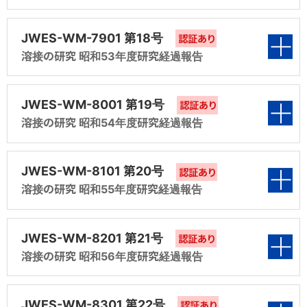
第1編 被覆アーク溶接棒の吸湿と乾燥に関する
第3編 フェライト測定法規格化調査
研究
アーク溶接技術発展の系統化調査
表紙
第5編 「サブマージアーク溶接用ワイヤ」JIS規
JWES-WM-7901 第18号
開発・改良が続けられてきたアーク溶接の特徴について概説する
認証あり
第4編 硬化肉盛用被覆アーク溶接棒の溶着金属
格改正準備調査報告
とともに、溶接プロセス、溶接電源・機器および溶接材料・シール
第2編 サブマージアーク溶接材料規格の検討
溶接の研究 昭和53年度研究経過報告
の硬さ測定法の検討
第1編 シールドガス組成が溶接金属特性に及ぼ
ドガスの発展経過について報告しています。
す影響に関する研究
第3編 低合金高張力鋼被覆アーク溶接棒JIS原
表紙
第5編 サブマージアーク溶接材料
JWES-WM-8001 第19号
建築鉄骨ロボット溶接 安全教育スライド
認証あり
案作成
建築鉄骨ロボット溶接オペレータ資格を目指す方を対象に「建築鉄
第2編 溶接材料の水分測定法
溶接の研究 昭和54年度研究経過報告
第6編 高ニツケル合金用被覆アーク溶接棒JIS
第1編 「サブマージアーク溶接部の水素測定
骨ロボット溶接における安全作業について」の教育用補助教材で
第4編 サブマージアーク溶接部の水素測定法の
す。
原案
法」に関する研究
第3編 フェライト測定法及び低温用ステンテス
表紙
検討
JWES-WM-8101 第20号
認証あり
棒の検討
溶接･接合施工及び損傷例
第2編 発生源におけるヒューム分析方法の確立
溶接の研究 昭和55年度研究経過報告
第1編 昭和53年度共研第1分科会経過報告
過去の大型構造物の溶接･接合施工や損壊例を写真でみることが
第5編 シールドガス組成が溶接金属特性におよ
第4編 溶接材料の種類を国際的視野から見直す
できます。
ぼす影響に関する研究
第3編 I 低温用オーステナイト系ステンレス鋼溶
表紙
第2編 溶接金属の水素測定法の研究
JWES-WM-8201 第21号
認証あり
接棒に関する研究
第5編 “肉盛溶接材料の選び方・使い方”の編
溶接の研究 昭和56年度研究経過報告
第6編 溶接ヒューム関係
第1編 耐候性鋼用溶接材料規格に関する検討
集
第3編 シールドガス組成がステンレス鋼溶接金
（昭和54年度共研第1分科会報告）
属特性に及ぼす影響に関する研究
表紙
第7編 低温用ステンレス棒の検討及びフェライ
JWES-WM-8301 第22号
第6編 サブマージアーク溶接部の水素測定法の
認証あり