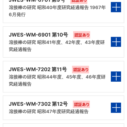
認証あり
書籍「薄鋼板及びアルミニウム合金板の抵抗スポット溶接」を、今
§4 耐食耐熱用クロム鋼系被覆アーク溶接棒に
コミック「溶接女子がゆく！！」
メールアドレス変更方法について
§5 表面硬化肉盛溶接棒に関する共同研究（特
原子力研究委員会文献
第2編 耐食耐熱用クロム鋼系被覆アーク溶接棒
溶接構造物非破壊検査事業者(CIW認定)
後新たに抵抗溶接分野に取り組もうとする技術者に対する有益な
§7 溶接棒の規格に関する研究（第6分科会報
溶接棒の研究 昭和40年度研究経過報告 1967年
溶接の世界に飛び込んだ溶接女子の声をコミック形式でお伝えし
関する研究（特殊溶接棒分科会報告I）
WE-COMに登録いただいているメールアドレスに変更があった場
日本溶接協会 日本溶接協会 原子力研究委員会より研究の成果と
殊棒分科会報告）
自習教材となる電子書籍です。
に関する共同研究
6月発行
ます。
告）
合の変更手順についてご案内します。
して発行。
§5 耐磨耗用クロム鋼系被覆アーク溶接棒の研
耐摩耗用クロム鋼系被覆アーク溶接棒の研究
§6 結言
溶接低温割れの基礎知識
第3編 溶接継手の試験法に関する研究
表紙
§8 ステンレスクラッド鋼用溶接棒の研究（第7
究（特殊溶接棒分科会報告II）
化学機械溶接研究委員会文献
（特殊棒分科会報告）
認証あり
溶接に携わる技術者が知っておくべき基礎的内容を解説し、溶接低
JWES-WM-6901 第10号
認証あり
分科会報告）
日本溶接協会 化学機械溶接研究委員会より研究の成果として発
温割れに関する理解を深めるのに活用いただける電子書籍です。
溶接棒の研究 昭和41年度、42年度、43年度研
行。
§6 溶接継手の曲げ試験に関する研究（溶接継
鉄鋼の溶接と水素に関する文献調査（調査第6
究経過報告
溶接管理技術者資格
§9 調質鋼用高張力鋼溶接棒の研究（続）（第
手試験法小委員会報告）
溶接・接合技術データブック
分科会報告）
JIS Z 3410(ISO 14731)/ WES 8103 において規定された溶接関連
第1編 Si量をかえたワイヤのサブマージアーク
溶接データシステム研究委員会文献
8分科会報告）
研究者のみならず生産現場において役立つ幅広い溶接技術データ
業務に関する知識及び職務能力について評価試験を全国各地で行
表紙
日本溶接協会 溶接データシステム研究委員会より研究の成果とし
溶接に関する使用性能
を集積した電子書籍です。
い、資格認証しています。
JWES-WM-7202 第11号
§7 結言
認証あり
溶接棒の使用実状ならびに将来性に関する調査
て発行。
§10 結言
溶接棒の研究 昭和44年度、45年度、46年度研
（調査第7分科会）
第2編 溶接部の衝撃試験のバラツキに関する調
規格の確認
究経過報告
CIW 通信 RUMPES
JIS、WES、LWSなどの検定試験規格について確認できます。
査
溶接部の写真集の発刊作業（調査第8分科会報
日本溶接協会 溶接検査認定委員会より発行の機関紙。
表紙
告）
溶接技術教育シート
認証あり
JWES-WM-7302 第12号
認証あり
新版改訂 溶接・接合技術入門
第3編 鉄鋼の溶接と酸素および窒素
IIW溶接管理技術者シラバスに準拠して作成した、溶接管理技術者
第1編 50HTの自動溶接継手のVシャルピー衝
安全衛生・環境委員会文献
溶接管理技術者認証制度2級研修用テキストとして利用されている
溶接棒の研究 昭和47年度研究経過報告
用教育教材です。閲覧は、会員に限定されています。
2
2011年12月に、安全衛生・環境委員会発足40周年を記念して出
70～100kg/mm
級高張力鋼用溶接棒のWES
撃値の変動について
「新版改訂 溶接・接合技術入門」2021年3月再版第1刷をもとにし
第4編 低温鋼用被覆アーク溶接棒の衝撃特性の
版。
た電子書籍です。
原案の作製（規格化第9分科会報告）
表紙