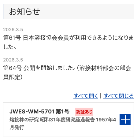
日本における溶接の団体規格として広く、内外で用いられてい
WE-COM にて専門家チームが回答を担当いたします。溶接管
「溶接用語事典 原子力研究委員会FQA小委員会による多軸応力下
固有変形データベース・溶接変形シミュレータ
お知らせ
コミック「溶接女子がゆく！！」
資格取得を目指す方
の疲労および延性破壊の調査研究の活動成果を取り纏めたデータ
る日本溶接協会規格（WES）をWEBで公開しております。
理技術者の方は溶接技術者交流会（WE-COM）の溶接技術相
固有変形データベースを用いた簡易モデルによる溶接変形シ
溶接の世界に飛び込んだ溶接女子の声をコミック形式でお伝えし
ベースです。
談をご利用ください(無料・回数制限あり)。
ミュレータが利用いただけます。
JIS Z 3410 (ISO 14731) / WES 8103の溶接管理技術者資格
ます。
2026.3.5
の皆様を「溶接技術者交流会 WE-COM」が強力にサポートい
軽金属溶接協会規格(LWS)
溶接技術者交流会 WE-COM の利用
低合金鋼溶接金属データベース
高校生・大学生の方
たします。技術相談や会員向けWebマガジンの最新号・限定コ
第61号 日本溶接協会会員が利用できるようになりま
軽金属溶接協会が発行するアルミニウム合金構造物の品質を
鋼材溶接性計算
溶接ってなんだろう？
溶接技術者交流会 WE-COM ご入会済みの方は、こちらからご利用
「溶接用語事典 炭素以外のC，Mn，Mo，Cr，Ni，V，Nb，Bなどの合金
ンテンツがご利用いただけます。
入会金・会費は無料の会員サ
確保するための溶接施工及び管理に関する各規格が購入いた
した。
空に海に陸に生活に街で見かけるいろんなところで活躍する溶接を
鋼構造物の溶接設計上のさまざまな影響を考慮したシミュレー
ください。
元素の含有量が5%以下の鋼のデータ。
探す・調べる
ービス
です。
だけます。
ご紹介します。
ション(計算)をするのにお役立てください。
溶接技術に関する様々なデータベース・文献・資料等から探した
2026.3.5
小学生・中学生の方
接合・溶接技術Ｑ＆Ａ
溶接技術者交流会 WE-COM 入会申請
クリープ・疲労・CCT線図データ
り・調べることができます。
溶接技術者交流会 WE-COM 入会案内
第64号 公開を開始しました。（溶接材料部会の部会
産業技術サービスセンター発刊「接合・溶接技術Q&A1000」
溶接管理技術者の方でご入会が済んでいない方はこちらよりご入
国立研究開発法人 物質・材料研究機構が発信する世界最大級の
入会金・会費無料の溶接技術者交流会 WE-COMに入るとどんな
員限定）
会ください。
をもとに、WEB用に再編成した1200を超えるQ&Aを収録した
材料データベースサイトNIMS 物質・材料データベースへのリン
メリットがあるのか、こちらの入会案内PDFをご覧ください。
知る・学ぶ
クです。
データベースです。
初めての方
溶接レポートマンガ 現場からお伝えします！
マンガや動画、電子書籍など溶接技術についてご自分にあった方
手溶接技能の伝承 被覆アーク溶接 実技とそのポイント
法で学んで理解を深めることができるコンテンツをご用意しており
様々な現場で活躍する溶接技術をマンガレポートでお伝えしま
すべて開く
｜
すべて閉じる
溶接技術者交流会 WE-COM 入会申請
JIS検定を目指す方、更なる技能の向上を目指す方を対象に、被覆
溶接関連統計
ます
す。
溶接管理技術者の方でご入会が済んでいない方はこちらよりご入
溶接用語
アーク溶接の実技とそのポイントをまとめた教育動画です。
溶接関係の統計と溶接に関する統計のリンク集です。
会ください。
JWES-WM-5701 第1号
「溶接用語事典 第2版」を元に初学者にも理解していただきた
認証あり
規格の確認
い用語をピックアップし、解説を付与しています。
熔接棒の研究 昭和31年度研究経過報告 1957年4
炭酸ガスアーク溶接 入門篇・基本級篇・専門級篇
ようせつってなんだろう？
溶接関連サイト
JIS、WES、LWSなどの検定試験規格について確認できます。
探す・調べる
WE-COMマガジンバックナンバー
月発行
JIS検定を目指す方、更なる技能の向上を目指す方を対象にした、
空に海に陸に生活に街で見かけるいろんなところで活躍する溶
溶接技術の情報収集に役立つサイトをまとめました。
溶接技術に関する様々なデータベース・文献・資料等から探した
会員向けWebマガジンWE-COMマガジンの発行後6ヶ月を経過し
炭酸ガスアーク溶接の教育動画です。
接をご紹介します。