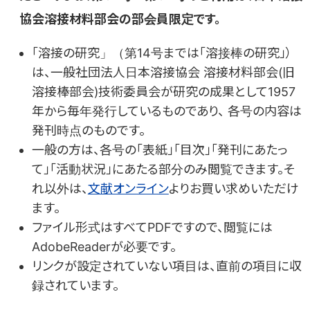
探す・調べる
協会溶接材料部会の部会員限定です。
「溶接の研究」（第14号までは「溶接棒の研究」）
知る・学ぶ
は、一般社団法人日本溶接協会 溶接材料部会(旧
接合・溶接技術Ｑ＆Ａ
溶接棒部会)技術委員会が研究の成果として1957
産業技術サービスセンター発刊「接合・溶接技術Q&A1000」をも
年から毎年発行しているものであり、 各号の内容は
ツール・様式の利用
とに、WEB用に再編成した1200を超えるQ&Aを収録したデータベ
発刊時点のものです。
ースです。
浪速博士の溶接がってん！
一般の方は、各号の「表紙」「目次」「発刊にあたっ
溶接管理技術者2級レベルの内容をマンガ形式で学ぶことができま
規格の確認
て」「活動状況」にあたる部分のみ閲覧できます。そ
溶接施工確認試験方法書(WPS)例
疲労データベース
す。
れ以外は、
文献オンライン
よりお買い求めいただけ
原子力研究委員会による疲労の調査研究の活動成果を取り纏めた
各規格に応じた溶接施工要領書（WPS)の記載事項例をまと
データベースです。
めています。
ます。
溶接バッテン！
技術相談
ファイル形式はすべてPDFですので、閲覧には
溶接関係JIS規格
日々頑張る溶接技能者、熊咲くんのうっかりミスや勘違いに肥後博
溶接用語
士が鋭く“バッテン！” ４コマ風マンガ
日本溶接協会が原案を作成した各JIS規格について日本工業
AdobeReaderが必要です。
溶接記号作成支援ツール
「溶接用語事典 第2版」を元に初学者にも理解していただきたい用
標準調査会のJIS検索ページへのリンクを案内してます。
JIS規格 Z 3021:2010版 に対応した「溶接記号」が簡単に作図
リンクが設定されていない項目は、直前の項目に収
語をピックアップし、解説を付与しています。
溶接管理技術者の方
溶接レポートマンガ 現場からお伝えします！
できます。
録されています。
様々な現場で活躍する溶接技術をレポートマンガでお伝えします。
日本溶接協会規格(WES)
溶接管理技術者の方からの技術相談には溶接技術者交流会
多軸応力下の疲労および延性破壊データベース