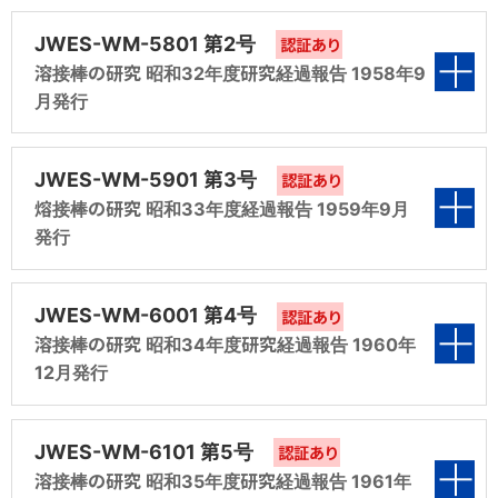
溶接レポートマンガ 現場からお伝えします！
り・調べることができます。
たバックナンバーがログイン不要でご覧いただけます。入会時のご
資格認証・認定制度のご案内
表紙
様々な現場で活躍する溶接技術をマンガレポートでお伝えしま
参考に！
JWES-WM-5801 第2号
認証あり
TIG溶接 ステンレス鋼・実技のポイント
す。
溶接女子会
知る・学ぶ
溶接棒の研究 昭和32年度研究経過報告 1958年9
JIS検定を目指す方、更なる技能の向上を目指す方を対象に、TIG
溶接技能者
浪速博士の溶接がってん！
様々な溶接現場で活躍する女性へのインタビューで、溶接の楽
マンガや動画、電子書籍など溶接技術についてご自分にあった方
溶接についての基本的な知識と技能の習得を目的とした教育動画
月発行
文献オンライン
法で学んで理解を深めることができるコンテンツをご用意しており
虎尾君が溶接技術で困った案件を浪速博士に相談し、解決していく
しさや魅力をお伝えします。
です。
溶接女子会
日本溶接協会発行の文献の中から頒布可能な文献がインターネッ
ます。
コミックです。溶接現象は動画も利用して解説！
§1 緒言
ISO 9606-1に基づく溶接技能者評価試験
様々な溶接現場で活躍する女性へのインタビューで、溶接の楽
表紙
トでお買い求めいただけます。
しさや魅力をお伝えします。
JWES-WM-5901 第3号
ガス切断の実技 安全な作業をするために
認証あり
コミック「溶接女子がゆく！！」
ツール・様式の利用
§2 研究報告
様々な溶接現場で活躍する溶接管理技術者
ガス切断の技能修得を目指す方、更なる技能の向上を目指す方を
熔接棒の研究 昭和33年度経過報告 1959年9月
外国人技能実習制度
溶接の世界に飛び込んだ溶接女子の声をコミック形式でお伝
日本溶接協会70年史
溶接性計算、溶接記号などのツールや溶接施工要領書の参考様
会員向けWebマガジンWE-COMマガジンから溶接現場で活躍する
対象に、ガス切断の実技と安全作業を焦点とした教育動画です。
発行
えします。
コミック「溶接女子がゆく！！」
2019年11月に日本溶接協会創立70周年を記念して出版。
式等が利用できます。
溶接管理技術者記事をまとめました。入会時のご参考にしてくださ
§3 副研究報告
い。
溶接管理技術者
溶接の世界に飛び込んだ溶接女子の声をコミック形式でお伝
§1 緒言
アーク溶接作業の安全と衛生 確かな溶接作業をするために
表紙
えします。
日本溶接協会60年史
規格の確認
映画「日本の溶接」
感電災害、火災・爆発の災害防止とじん肺や有害光などの衛生対
JWES-WM-6001 第4号
認証あり
2009年11月に日本溶接協会創立60周年を記念して出版。
溶接管理技術者の体験紹介
JIS、WES、LWSなどの検定試験規格について確認できます。
溶接作業指導者
§2 モデル溶接棒の製造（第一分科会報告）
策を主眼に、アーク溶接特別教育や溶接作業現場への入構・新人
戦後の復興を遂げつつある当時の様子を知ることができる貴
溶接棒の研究 昭和34年度研究経過報告 1960年
§1 緒言
会員向けWebマガジンWE-COMマガジンから溶接管理技術者の体
教育等を目的とした教育動画です。
重な映像資料です。
映画「日本の溶接」
12月発行
験紹介記事をまとめました。入会時のご参考にしてください。
日本溶接協会50年史
§3 溶接棒の電気的研究（第二分科会報告）
マイクロソルダリング技術資格
戦後の復興を遂げつつある当時の様子を知ることができる貴
§2 溶接棒の試作
1999年11月に日本溶接協会創立50周年を記念して出版。
銅配管はんだ付ろう付作業 実技編
重な映像資料です。
表紙
技術相談事例集
正しいろう付の方法が分かる社内教育などの集合研修に。41分収
JWES-WM-6101 第5号
§4 スラグの諸性質の研究（第三分科会報告）
認証あり
IIW国際溶接技術者
溶接技術者交流会（WE-COM）で運営されている技術相談のうち
溶接技能者
録のDVDを約9分にダイジェスト編集したものです。
§3 溶接棒の電気的研究
溶接材料部会文献 溶接の研究
認証あり
溶接棒の研究 昭和35年度研究経過報告 1961年
WE-COM会員に有益と思われる事例をまとめました。WE-COM会
新版改訂 溶接・接合技術入門