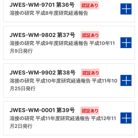
4年度 共研第2分科会 報告）
第6編 溶接材料規格の統合化の検討（規格化
告）
第1編 現場における溶接材料の管理マニュアル
JWES-WM-9701 第36号
認証あり
属フェライト量の比較検討（平成2年度 調査第
第9分科会報告）
作成（平成5年度 調査第1分科会 報告）
溶接の研究 平成8年度研究経過報告
5分科会報告）
第3編 ガイドブック「フラックス入ワイヤ概論」の
第4編 溶接関連割れ試験方法の整理統合（平
作成（平成4年度 調査第3分科会 報告）
成3年度 調査第4分科会報告）
第2編 鋼溶接部の水素量測定方法の見直し（平
表紙
第6編 WES 0002（溶接材料規格の書き方）の
第1編 現場における溶接材料の管理マニュアル
JWES-WM-9802 第37号
認証あり
成5年度 共研第2分科会 報告）
見直し（平成2年度 規格化第9分科会報告）
第4編 局所排気の条件と気孔との関係に関する
のWES化（平成6年度 調査第1分科会 報告）
溶接の研究 平成9年度研究経過報告 平成10年11
第5編 フラックス入りワイヤによるすみ肉溶接で
調査（平成4年度 共研第4分科会 報告）
月9日発行
の気孔に関する研究（平成3年度 共研第5分科
第3編 大入熱SAWの拡散性水素量に関する研
第2編 鋼溶接部の水素量測定方法の見直し（平
会報告）
究（平成5年度 共研第3分科会 報告）
第1編 炭素鋼及び低合金鋼エレクトロスラグ溶
第5編 フラックス入りワイヤによるすみ肉溶接で
表紙
成6年度 共研第2分科会 報告）
JWES-WM-9902 第38号
接ワイヤ及びフラックスのJIS原案作成（平成7
認証あり
の気孔に関する研究（平成4年度 共研第5分科
第6編 溶接材料のISO国際規格とJISの整合化
第4編 局所排気の条件と気孔との関係に関する
溶接の研究 平成10年度研究経過報告 平成11年10
年度 調査第1分科会 報告）
会 報告）
第3編 ステンレス鋼用フラックス入りワイヤの
の進め方（平成3年度 規格化第9分科会報告）
調査（平成5年度 共研第4分科会 報告）
月25日発行
ISO国際規格素案作成（平成6年度 調査第3分
第1編 業種別にみた各種溶接材料の現状と今後
第2編 鋼溶接部の水素量測定方法の見直し（平
第6編 溶接材料のISO国際規格とJISの整合化
科会 報告）
の動向に関する調査（平成8年度 調査第1分科
第5編 フラックス入りワイヤによるすみ肉溶接で
表紙
成7年度 共研第2分科会 報告）
（平成4年度 規格化第9分科会 報告）
JWES-WM-0001 第39号
認証あり
会 報告）
の気孔に関する研究（平成5年度 共研第5分科
第4編 局所排気装置の条件と気孔との関係に関
溶接の研究 平成11年度研究経過報告 平成12年11
会 報告）
第3編 ステンレス鋼フラックス入りワイヤのISO
月2日発行
する調査（平成6年度 共研第4分科会 報告）
第2編 化学分析用溶着金属試料の作製方法の
国際規格素案作成（平成7年度 調査第3分科会
第1編 マグ・ミグ溶接のQ＆A集の作成（平成9
lSO国際規格改正素案作成（平成8年度 調査第
第6編 溶接材料関係のJIS溶接用語の検討（平