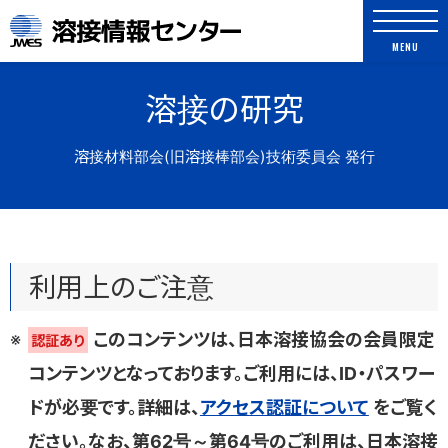
溶接情報センター
MENU
溶接の研究
溶接材料部会(旧溶接棒部会)技術委員会 発行
よく検索されるキーワード
利用上のご注意
アーク溶接
WES規格
JIS規格
ロボット
疲労
ガス切断
溶接記号
このコンテンツは、日本溶接協会の会員限定
認証あり
コンテンツとなっております。ご利用には、ID・パスワー
TIG
抵抗スポット
ドが必要です。詳細は、
アクセス認証について
をご覧く
ださい。なお、第62号～第64号のご利用は、日本溶接