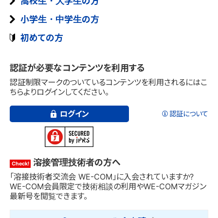
高校生・大学生の方
第5編 溶接材料のISO、JIS及びWESへの対応
小学生・中学生の方
（2024年度 規格化第9分科会 報告）
初めての方
第6編 配管溶接における窒素バックシールド適
用性の評価（2024年度 化学機械溶接研究委
認証が必要なコンテンツを利用する
員会との共同研究WG 報告）
認証制限マークのついているコンテンツを利用されるにはこ
ちらよりログインしてください。
ログイン
認証について
溶接管理技術者の方へ
「溶接技術者交流会 WE-COM」に入会されていますか?
WE-COM会員限定で技術相談の利用やWE-COMマガジン
最新号を閲覧できます。