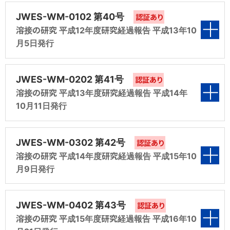
報告）
年度 調査第1分科会 報告）
第5編 ステンレス鋼用フラックス入りワイヤ溶接
表紙
2分科会 報告）
成5年度 規格化第9分科会 報告）
JWES-WM-0102 第40号
認証あり
金属の高温特性調査（平成6年度 共研第5分科
溶接の研究 平成12年度研究経過報告 平成13年10
第4編 JIS Z 3930－1979「被覆アーク溶接棒
第2編 化学分析用溶着金属試料の作製方法の
会 報告）
第3編 ステンレス鋼フラックス入りワイヤのISO
月5日発行
の全ヒューム量の測定方法」の改正（平成7年
ISO国際規格改正素案作成（平成9年度 調査第
第1編 フラックス入りワイヤの現状と将来に関す
国際規格素案作成（平成8年度 調査第3分科会
度 調査第4分科会 報告）
2分科会 報告）
第6編 溶接材料調達指針の規格化（平成6年度
る調査（平成10年度 調査第1分科会 報告）
報告）
表紙
規格化第9分科会 報告）
JWES-WM-0202 第41号
認証あり
第5編 ステンレス鋼フラックス入りワイヤ溶接金
第3編 炭素鋼及び低合金用サブマージアーク溶
溶接の研究 平成13年度研究経過報告 平成14年
第2編 溶接材料のISO国際規格への対応（平成
第4編 ステンレス鋼フラックス入りワイヤ溶接金
属の高温特性調査（平成7年度 共研第5分科会
接材料のJIS改正素案作成（平成9年度 調査第
10月11日発行
10年度 調査第2分科会 報告）
属の高温特性調査（平成8年度 共研第5分科会
報告）
第1編 鉄骨・橋梁ファブリケータのマグ・ミグ溶
3分科会 報告）
報告）
接材料の使用動向とニーズ調査（平成11年度
表紙
第3編 炭素鋼及び低合金用サブマージアーク溶
第6編 溶接の安全・衛生管理に関するガイドラ
JWES-WM-0302 第42号
第4編 建築構造用溶接材料の検討（平成9年度
認証あり
調査第1分科会 報告）
接材料のJIS改正素案作成（平成10年度 調査
第5編 溶接の安全・衛生管理に関するガイドラ
溶接の研究 平成14年度研究経過報告 平成15年10
インの作成（平成7年度 調査第6分科会 報告）
共研第4分科会 報告）
第3分科会 報告）
インの作成（平成8年度 調査第6分科会 報告）
月9日発行
第2編 溶接材料の国際規格適正化調査研究
第1編 業種別に見た各種溶接材料の現状と将来
第7編 溶接材料のJISと外国規格との比較（平
第5編 オーステナイ系ステンレス鋼溶接金属の
（平成11年度 調査第2分科会 報告）
第4編 建築構造用溶接材料の検討（平成10年
第6編 溶接材料JlSとlSO規格の整合化（平成8
に関する調査（平成12年度 調査第1分科会 報
表紙
成7年度 規格化第9分科会 報告）
高温特性調査（平成9年度 調査第5分科会 報
JWES-WM-0402 第43号
度 共研第4分科会 報告）
年度 規格化第9分科会 報告）
認証あり
告）
第3編 炭素鋼及び低合金鋼用サブマージアーク
告）
溶接の研究 平成15年度研究経過報告 平成16年10
溶接材料のJIS改正素案作成（平成11年度 調