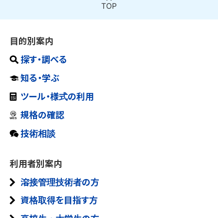
第5編 溶接材料のISO、JIS及びWESへの対応
TOP
（2022年度 共研第4分科会 報告）
第1編 溶接材料の国際規格適正化調査研究
（2020年度 規格化第9分科会 報告）
第7編 TMCP385溶接施工条件の検討
第4編 アジアにおける溶接材料共通規格の検討
（2023年度 調査第1分科会 報告）
第3編 アジアにおける溶接材料共通規格の検討
WG（2019年度 TMCP385-WG 報告）
（2021年度 調査第6分科会 報告）
目的別案内
（2022年度 調査第6分科会 報告）
第2編 溶接関連割れ試験方法の規格化検討
探す・調べる
第5編 溶接材料のISO、JIS及びWESへの対応
（2023年度 共研第4分科会 報告）
第4編 溶接材料のISO、JIS及びWESへの対応
第1編 溶接材料の国際規格適正化調査研究
知る・学ぶ
（2021年度 規格化第9分科会 報告）
（2022年度 規格化第9分科会 報告）
（2024年度 調査第1分科会 報告）
第3編 アジアにおける溶接材料共通規格の検討
ツール・様式の利用
（2023年度 調査第6分科会 報告）
第5編 配管溶接におけるN2バックシールド適用
第2編 AM 用ワイヤに関する検討（2024年度
規格の確認
性の評価（2022年度 化学機械溶接研究委員
調査第2分科会 報告）
第4編 溶接材料のISO、JIS及びWESへの対応
技術相談
会との共同研究WG 報告）
（2023年度 規格化第9分科会 報告）
第3編 業種別に見た接合技術の現状と将来に関
利用者別案内
する調査（2024年度 調査第3分科会 報告）
第5編 配管溶接におけるN2バックシールド適用
溶接管理技術者の方
性の評価（2023年度 化学機械溶接研究委員
第4編 アジアにおける溶接材料共通規格の検討
会との共同研究WG 報告）
資格取得を目指す方
（2024年度 調査第6分科会 報告）