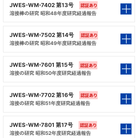
調査研究
第1編 サブマージアーク溶接部の割れ試験法に
最新技術情報
JWES-WM-7402 第13号
第2編 落重試験 Crack Starter 用溶接棒に関す
認証あり
日本溶接協会誌「溶接技術」(産報出版 発行)に寄稿された最新技
関する研究
特許庁との懇談会資料
認証あり
新版 溶接・接合技術入門
溶接棒の研究 昭和48年度研究経過報告
モリブデンおよびクロムモリブデン鋼被覆ア
る研究
術情報の記事です。
第5編 JIS委託原案
日本溶接協会 特許委員会では、団体会員の知的財産戦略の一助と
2018年度まで溶接管理技術者認証制度2級研修用テキストとして
ーク溶接棒JIS原案（規格化第10分科会）
なるべく、特許庁および関係省庁の方々と開催している懇談会につ
利用されていた「新版 溶接・接合技術入門」2015年9月第6版第2
第2編 溶接と塗料 －第2報－
表紙
第3編 オーステナイトステンレス鋼溶接金属の
いて報告します。
刷をもとにした電子書籍です。
アルミニウムの溶接Q＆A＋50
JWES-WM-7502 第14号
認証あり
低水素溶接棒による災害に関する答申
フエライトの測定について
軽金属溶接協会から出版された「アルミニウムの溶接Q＆A50」に
第3編 オーステナイトステンレス鋼の溶接われ
溶接棒の研究 昭和49年度研究経過報告
「摩擦攪拌接合（FSW）」や「ろう付」などの+50を加えたQ&Aコン
第1編 溶接と塗料 －第3報－
に関する研究
テンツです。
深溶け込み溶接棒に関する研究（共研第3分科
第4編 自動溶接十字すみ肉継手の曲げ試験法
表紙
会報告）
第2編 溶接と塗料 －第4報－
JWES-WM-7601 第15号
認証あり
第4編 拡散性水素測定法方法に関する研究
溶接接合教室 -基礎編-
第5編 鉄鋼の溶接におけるPおよびS
溶接の研究 昭和50年度研究経過報告
溶接学会誌に2008年から2010年まで連載の溶接接合教室の基礎
第1編 水素測定法
Si量をかえたワイヤのサブマージドアーク溶接
第3編 「水素測定法」分科会活動概要
編です。溶接・接合工学を初めて学ぶ技術者の教材としてご活用く
第5編 溶接材料アンケート調査結果
第6編 溶接と塗料 －第1報－
における使用性能に関する研究（共研第2分科
ださい。
表紙
第2編 「溶接と塗料」研究発表会テキスト
JWES-WM-7702 第16号
認証あり
会報告）
第4編 アンケート結果
第6編 出版
溶接の研究 昭和51年度研究経過報告
第7編 アーク溶接棒による溶接部の標準写真
溶接接合教室 -実践編-
第1編 水素測定法
第3編 フェライト量測定に関するアンケート調査
溶接学会誌に2011年から2014年まで連載の溶接接合教室の実践
第5編 異材継手溶接の手引書
編です。対象構造物・製品ごとに、設計から材料選定、溶接施工・
結果
表紙
第2編 溶接ヒューム
JWES-WM-7801 第17号
製造プロセスに至る一貫したものづくりの流れをわかり易く、実践
認証あり
第6編 炭酸ガスアーク溶接用鋼ワイヤJIS原案
に則した教材です。
溶接の研究 昭和52年度研究経過報告
第4編 硬化肉盛用被覆アーク溶接棒について