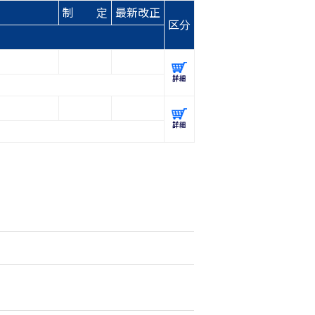
制 定
最新改正
区分