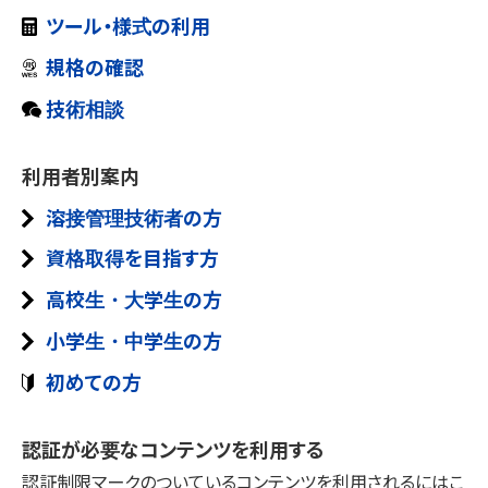
日本における溶接の団体規格として広く、内外で用いられてい
WE-COM にて専門家チームが回答を担当いたします。溶接管
「溶接用語事典 原子力研究委員会FQA小委員会による多軸応力下
固有変形データベース・溶接変形シミュレータ
ツール・様式の利用
コミック「溶接女子がゆく！！」
資格取得を目指す方
の疲労および延性破壊の調査研究の活動成果を取り纏めたデータ
る日本溶接協会規格（WES）をWEBで公開しております。
理技術者の方は溶接技術者交流会（WE-COM）の溶接技術相
固有変形データベースを用いた簡易モデルによる溶接変形シ
溶接の世界に飛び込んだ溶接女子の声をコミック形式でお伝えし
ベースです。
規格の確認
談をご利用ください(無料・回数制限あり)。
ミュレータが利用いただけます。
JIS Z 3410 (ISO 14731) / WES 8103の溶接管理技術者資格
ます。
の皆様を「溶接技術者交流会 WE-COM」が強力にサポートい
技術相談
軽金属溶接協会規格(LWS)
溶接技術者交流会 WE-COM の利用
低合金鋼溶接金属データベース
高校生・大学生の方
たします。技術相談や会員向けWebマガジンの最新号・限定コ
軽金属溶接協会が発行するアルミニウム合金構造物の品質を
鋼材溶接性計算
溶接ってなんだろう？
溶接技術者交流会 WE-COM ご入会済みの方は、こちらからご利用
「溶接用語事典 炭素以外のC，Mn，Mo，Cr，Ni，V，Nb，Bなどの合金
ンテンツがご利用いただけます。
入会金・会費は無料の会員サ
確保するための溶接施工及び管理に関する各規格が購入いた
空に海に陸に生活に街で見かけるいろんなところで活躍する溶接を
鋼構造物の溶接設計上のさまざまな影響を考慮したシミュレー
ください。
元素の含有量が5%以下の鋼のデータ。
利用者別案内
探す・調べる
ービス
です。
だけます。
ご紹介します。
ション(計算)をするのにお役立てください。
溶接技術に関する様々なデータベース・文献・資料等から探した
溶接管理技術者の方
小学生・中学生の方
接合・溶接技術Ｑ＆Ａ
溶接技術者交流会 WE-COM 入会申請
クリープ・疲労・CCT線図データ
り・調べることができます。
溶接技術者交流会 WE-COM 入会案内
産業技術サービスセンター発刊「接合・溶接技術Q&A1000」
溶接管理技術者の方でご入会が済んでいない方はこちらよりご入
国立研究開発法人 物質・材料研究機構が発信する世界最大級の
資格取得を目指す方
入会金・会費無料の溶接技術者交流会 WE-COMに入るとどんな
会ください。
をもとに、WEB用に再編成した1200を超えるQ&Aを収録した
材料データベースサイトNIMS 物質・材料データベースへのリン
メリットがあるのか、こちらの入会案内PDFをご覧ください。
知る・学ぶ
高校生・大学生の方
クです。
データベースです。
初めての方
溶接レポートマンガ 現場からお伝えします！
マンガや動画、電子書籍など溶接技術についてご自分にあった方
手溶接技能の伝承 被覆アーク溶接 実技とそのポイント
法で学んで理解を深めることができるコンテンツをご用意しており
様々な現場で活躍する溶接技術をマンガレポートでお伝えしま
小学生・中学生の方
溶接技術者交流会 WE-COM 入会申請
JIS検定を目指す方、更なる技能の向上を目指す方を対象に、被覆
溶接関連統計
ます
す。
溶接管理技術者の方でご入会が済んでいない方はこちらよりご入
溶接用語
アーク溶接の実技とそのポイントをまとめた教育動画です。
初めての方
溶接関係の統計と溶接に関する統計のリンク集です。
会ください。
「溶接用語事典 第2版」を元に初学者にも理解していただきた
規格の確認
い用語をピックアップし、解説を付与しています。
炭酸ガスアーク溶接 入門篇・基本級篇・専門級篇
ようせつってなんだろう？
溶接関連サイト
JIS、WES、LWSなどの検定試験規格について確認できます。
探す・調べる
WE-COMマガジンバックナンバー
認証が必要なコンテンツを利用する
JIS検定を目指す方、更なる技能の向上を目指す方を対象にした、
空に海に陸に生活に街で見かけるいろんなところで活躍する溶
溶接技術の情報収集に役立つサイトをまとめました。
溶接技術に関する様々なデータベース・文献・資料等から探した
会員向けWebマガジンWE-COMマガジンの発行後6ヶ月を経過し
炭酸ガスアーク溶接の教育動画です。
認証制限マークのついているコンテンツを利用されるにはこ
接をご紹介します。