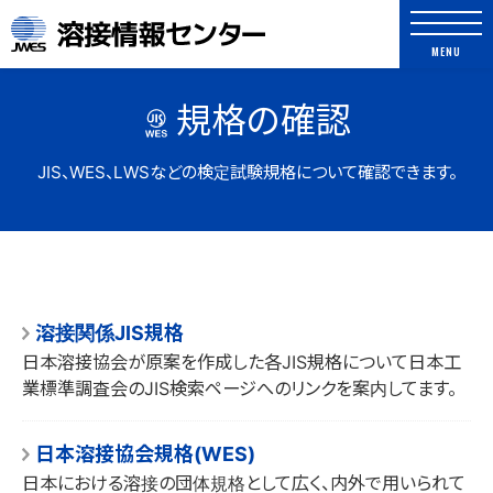
溶接情報センター
MENU
規格の確認
JIS、WES、LWSなどの検定試験規格について確認できます。
よく検索されるキーワード
アーク溶接
WES規格
JIS規格
溶接関係JIS規格
日本溶接協会が原案を作成した各JIS規格について日本工
ロボット
疲労
ガス切断
溶接記号
業標準調査会のJIS検索ページへのリンクを案内してます。
TIG
抵抗スポット
日本溶接協会規格(WES)
日本における溶接の団体規格として広く、内外で用いられて