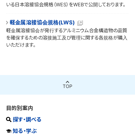
探す・調べる
いる日本溶接協会規格（WES）をWEBで公開しております。
軽金属溶接協会規格(LWS)
知る・学ぶ
軽金属溶接協会が発行するアルミニウム合金構造物の品質
を確保するための溶接施工及び管理に関する各規格が購入
接合・溶接技術Ｑ＆Ａ
いただけます。
産業技術サービスセンター発刊「接合・溶接技術Q&A1000」をも
ツール・様式の利用
とに、WEB用に再編成した1200を超えるQ&Aを収録したデータベ
ースです。
浪速博士の溶接がってん！
溶接管理技術者2級レベルの内容をマンガ形式で学ぶことができま
規格の確認
溶接施工確認試験方法書(WPS)例
疲労データベース
す。
原子力研究委員会による疲労の調査研究の活動成果を取り纏めた
各規格に応じた溶接施工要領書（WPS)の記載事項例をまと
TOP
データベースです。
めています。
溶接バッテン！
技術相談
溶接関係JIS規格
日々頑張る溶接技能者、熊咲くんのうっかりミスや勘違いに肥後博
溶接用語
士が鋭く“バッテン！” ４コマ風マンガ
日本溶接協会が原案を作成した各JIS規格について日本工業
溶接記号作成支援ツール
目的別案内
「溶接用語事典 第2版」を元に初学者にも理解していただきたい用
標準調査会のJIS検索ページへのリンクを案内してます。
JIS規格 Z 3021:2010版 に対応した「溶接記号」が簡単に作図
語をピックアップし、解説を付与しています。
探す・調べる
溶接管理技術者の方
溶接レポートマンガ 現場からお伝えします！
できます。
様々な現場で活躍する溶接技術をレポートマンガでお伝えします。
知る・学ぶ
日本溶接協会規格(WES)
溶接管理技術者の方からの技術相談には溶接技術者交流会
多軸応力下の疲労および延性破壊データベース