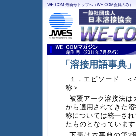
WE-COM 最新号トップへ（WE-COM会員のみ）
「溶接用語事典」
１．エピソード ＜
称＞
被覆アーク溶接法は
から適用されてきた溶
称については統一され
たものとなっています
下表は本事典の第2部に