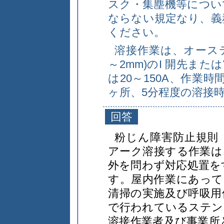
スク・集塵機等につい
ならない規定なり、義
ください。
溶接作業は、オース
～2mm)のI 開先ま
は20～150A、作業
ヶ所、5分程度の溶接
回答
粉じん障害防止規則
アーク溶接する作業は
外を問わず対応処置を
す。屋内作業にあって
清掃の実施及び呼吸用
で行われているステン
溶接作業者及び事業所