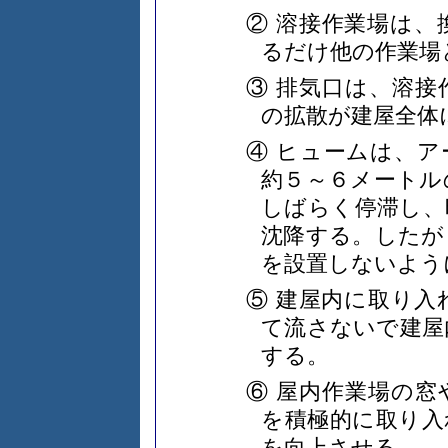
② 溶接作業場は
るだけ他の作業場
③ 排気口は、溶
の拡散が建屋全体
④ ヒュームは、
約５～６メートル
しばらく停滞し、
沈降する。したが
を設置しないよう
⑤ 建屋内に取り
て流さないで建屋
する。
⑥ 屋内作業場の
を積極的に取り入
を向上させる。