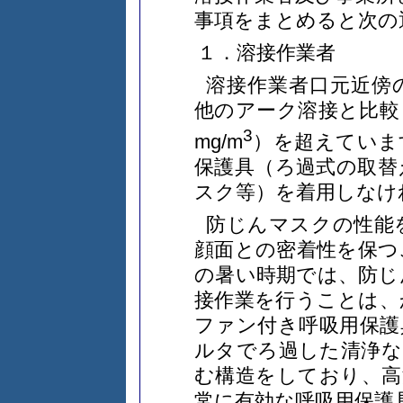
事項をまとめると次の
１．溶接作業者
溶接作業者口元近傍
他のアーク溶接と比較
3
mg/m
）を超えていま
保護具（ろ過式の取替
スク等）を着用しなけ
防じんマスクの性能
顔面との密着性を保つ
の暑い時期では、防じ
接作業を行うことは、
ファン付き呼吸用保護
ルタでろ過した清浄な
む構造をしており、高
常に有効な呼吸用保護