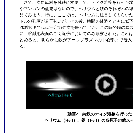
さて、次に母材を純鉄に変更して、ティグ溶接を行った
やマンガンの蒸発はないので、ヘリウムと鉄のそれぞれの
見てみよう。特に、ここでは、ヘリウムに注目してもらい
トルの強度が若干強いが、その後、時間の経過とともに低
20秒後までほぼ一定の強度を保っていた。この時の鉄の線
に、溶融池表面のごく近傍においてのみ観察された。これ
とめると、明らかに鉄がアークプラズマの中心部まで浸入
る。
動画2 純鉄のティグ溶接を行った
ヘリウム（He I）、鉄（Fe I）の各原子の線