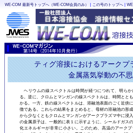
|
|
WE-COM 最新号トップへ（WE-COM会員のみ）
この号のトップへ
W
ティグ溶接におけるアークプ
金属蒸気挙動の不思
ヘリウムの線スペクトルは時間が経つにつれて、明らか
る。逆に、クロムとマンガンの線スペクトルは、時間とと
かる。一方、鉄の線スペクトルは、溶融池表面のごく近傍
徴である。これらの結果をまとめると、母材の溶融池の形
から少なくともクロムとマンガンがアークプラズマ中に浸
の金属原子は、一般的に表１に示すように、シールドガス
化エネルギーが非常に小さい。このため、高温のアークプ