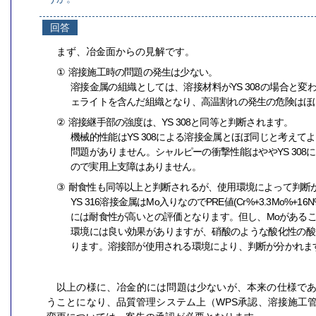
回答
まず、冶金面からの見解です。
①
溶接施工時の問題の発生は少ない。
溶接金属の組織としては、溶接材料がYS 308の場合と変
ェライトを含んだ組織となり、高温割れの発生の危険はほ
②
溶接継手部の強度は、YS 308と同等と判断されます。
機械的性能はYS 308による溶接金属とほぼ同じと考えて
問題がありません。シャルピーの衝撃性能はややYS 308
ので実用上支障はありません。
③
耐食性も同等以上と判断されるが、使用環境によって判断
YS 316溶接金属はMo入りなのでPRE値(Cr%+3.3Mo%+1
には耐食性が高いとの評価となります。但し、Moがある
環境には良い効果がありますが、硝酸のような酸化性の酸
ります。溶接部が使用される環境により、判断が分かれま
以上の様に、冶金的には問題は少ないが、本来の仕様で
うことになり、品質管理システム上（WPS承認、溶接施工