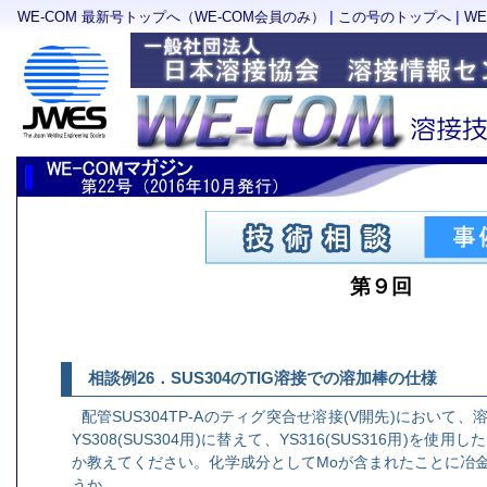
|
|
WE-COM 最新号トップへ（WE-COM会員のみ）
この号のトップへ
W
第９回
相談例26．SUS304のTIG溶接での溶加棒の仕様
配管SUS304TP-Aのティグ突合せ溶接(V開先)において
YS308(SUS304用)に替えて、YS316(SUS316用)を
か教えてください。化学成分としてMoが含まれたことに冶
うか。