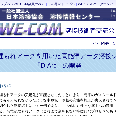
|
|
トップへ（WE-COM会員のみ）
この号のトップへ
WE-COM バックナンバ
＜＜ Prev
|5
埋もれアークを用いた高能率アーク溶接
「D-Arc」の開発
おわりに
埋もれアークの安定化が可能となったことにより、従来のガスシール
ても考えられなかったような中厚板・厚板の高能率施工が実現されて
紹介した溶接継手はごく一例であり、この他にも様々な継手への適用
る。高電流埋もれアークはこれまで類を見ない特徴的なプロセスであ