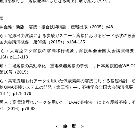
適用を検討し、溶接能率のさらなる向上に取り組んでいく。
献
接学会編：新版 溶接・接合技術特論，産報出版（2005）p48
岡ら：電源出力変調による炭酸ガスアーク溶接におけるビード形状の改
国大会講演概要，第96集（2015s）p134-135
足立ら：大電流マグ溶接の溶滴移行現象，溶接学会全国大会講演概要
16f）p112-113
井知：工場溶接の高効率化－重電機器溶接の事例－，日本溶接協会WE-C
第16号（2015）
塲ら：高電流埋もれアークを用いた低炭素鋼の溶接に対する基礎検討―
給GMA溶接システムの開発（第三報）―，溶接学会全国大会講演概要，
18-4）p178-179
塲勇人：高電流埋れアークを用いた「D-Arc溶接法」による厚板溶接，
. 64（2016）p78-82
＜ 略 歴 ＞