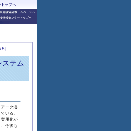
ートップへ
/5|
システム
ドアーク溶
きている。
・実用化が
り、今後も