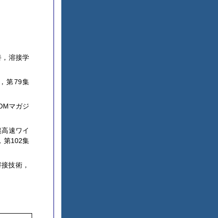
善，溶接学
，第79集
OMマガジ
超高速ワイ
第102集
溶接技術，