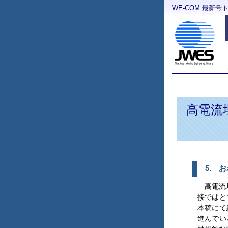
WE-COM 最新号
高電流
5. 
高電流
接ではと
本稿にて
進んでい