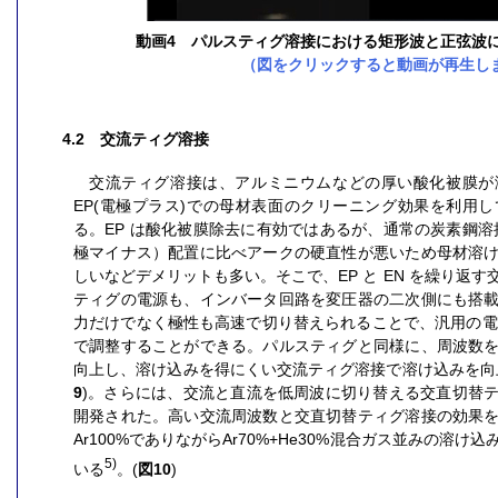
動画4 パルスティグ溶接における矩形波と正弦波
（図をクリックすると動画が再生し
4.2 交流ティグ溶接
交流ティグ溶接は、アルミニウムなどの厚い酸化被膜が
EP(電極プラス)での母材表面のクリーニング効果を利用
る。EP は酸化被膜除去に有効ではあるが、通常の炭素鋼溶
極マイナス）配置に比べアークの硬直性が悪いため母材溶
しいなどデメリットも多い。そこで、EP と EN を繰り返
ティグの電源も、インバータ回路を変圧器の二次側にも搭
力だけでなく極性も高速で切り替えられることで、汎用の電源
で調整することができる。パルスティグと同様に、周波数
向上し、溶け込みを得にくい交流ティグ溶接で溶け込みを向
9
)。さらには、交流と直流を低周波に切り替える交直切替
開発された。高い交流周波数と交直切替ティグ溶接の効果
Ar100%でありながらAr70%+He30%混合ガス並みの溶
5)
いる
。(
図10
)