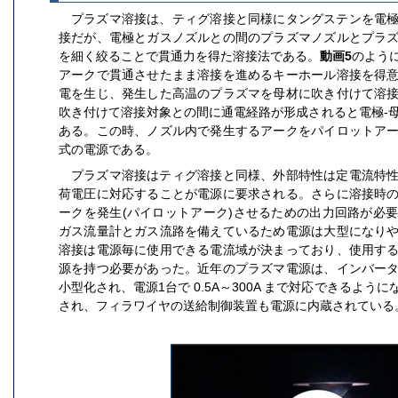
プラズマ溶接は、ティグ溶接と同様にタングステンを電
接だが、電極とガスノズルとの間のプラズマノズルとプラ
を細く絞ることで貫通力を得た溶接法である。
動画5
のよう
アークで貫通させたまま溶接を進めるキーホール溶接を得
電を生じ、発生した高温のプラズマを母材に吹き付けて溶
吹き付けて溶接対象との間に通電経路が形成されると電極-
ある。この時、ノズル内で発生するアークをパイロットア
式の電源である。
プラズマ溶接はティグ溶接と同様、外部特性は定電流特
荷電圧に対応することが電源に要求される。さらに溶接時
ークを発生(パイロットアーク)させるための出力回路が必
ガス流量計とガス流路を備えているため電源は大型になり
溶接は電源毎に使用できる電流域が決まっており、使用す
源を持つ必要があった。近年のプラズマ電源は、インバー
小型化され、電源1台で 0.5A～300A まで対応できるよ
され、フィラワイヤの送給制御装置も電源に内蔵されている