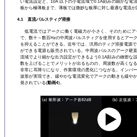
い電流設定と、10A 以下の小電流域で0.1A刻みの細かな
板から極薄板まで、薄板では微妙な板厚に対し最適な電流が
4.1 直流パルスティグ溶接
低電流ではアークに働く電磁力が小さく、そのためにア
で、数十～数百Hzの中周波パルスティグを使用するとアー
を抑えることができる。近年では、汎用のティグ溶接電源で1
ができる電源も販売されている。中周波パルスのアーク硬
流域でより細かな出力設定ができるよう0.1A刻みの緻密な
数を上げることでメリットが出るものの、周波数が高くな
非常に耳障りになり、作業環境の悪化につながる。インバ
波形が実現でき、緩やかな電流変化でアークの動きも緩や
発されている(
動画4
)。