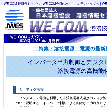
|
|
WE-COM 最新号トップへ（WE-COM会員のみ）
この号のトップへ
W
インバータ出力制御とデジタ
溶接電源の高機能
4. ティグ溶接
タングステン電極を利用した非消耗電極式溶接のティグ溶接(TIG:Tu
ついて説明する。インバータ制御による細かな出力制御により、2