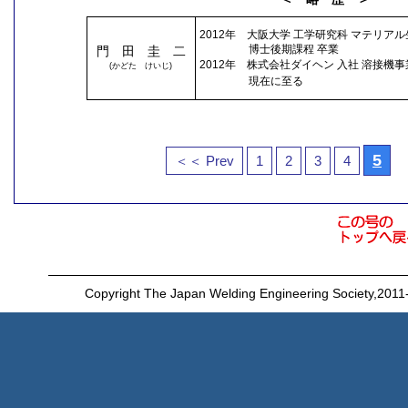
2012年 大阪大学 工学研究科 マテリア
博士後期課程 卒業
門 田 圭 二
2012年 株式会社ダイヘン 入社 溶接機事
(かどた けいじ)
現在に至る
5
＜＜ Prev
1
2
3
4
Copyright The Japan Welding Engineering Society,2011-