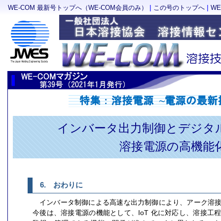
|
|
WE-COM 最新号トップへ（WE-COM会員のみ）
この号のトップへ
W
インバータ出力制御とデジタ
溶接電源の高機能
6. おわりに
インバータ制御による高速な出力制御により、アーク溶
今後は、溶接電源の機能として、IoT 化に対応し、溶接工