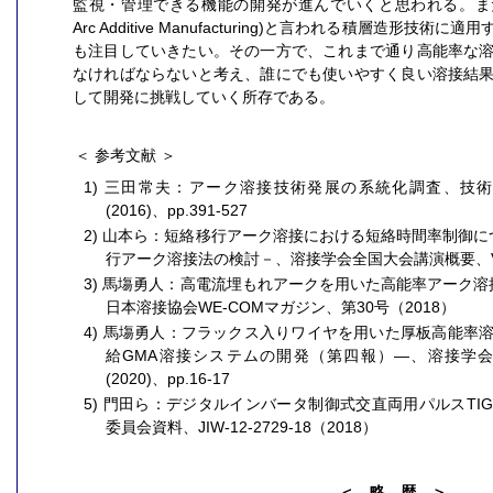
監視・管理できる機能の開発が進んでいくと思われる。また、溶
Arc Additive Manufacturing)と言われる積層造形
も注目していきたい。その一方で、これまで通り高能率な
なければならないと考え、誰にでも使いやすく良い溶接結
して開発に挑戦していく所存である。
＜ 参考文献 ＞
1) 三田常夫：アーク溶接技術発展の系統化調査、技
(2016)、pp.391-527
2) 山本ら：短絡移行アーク溶接における短絡時間率制御につ
行アーク溶接法の検討－、溶接学会全国大会講演概要、Vol.12 (
3) 馬塲勇人：高電流埋もれアークを用いた高能率アーク溶接
日本溶接協会WE-COMマガジン、第30号（2018）
4) 馬塲勇人：フラックス入りワイヤを用いた厚板高能率
給GMA溶接システムの開発（第四報）―、溶接学会全国
(2020)、pp.16-17
5) 門田ら：デジタルインバータ制御式交直両用パルスT
委員会資料、JIW-12-2729-18（2018）
＜ 略 歴 ＞