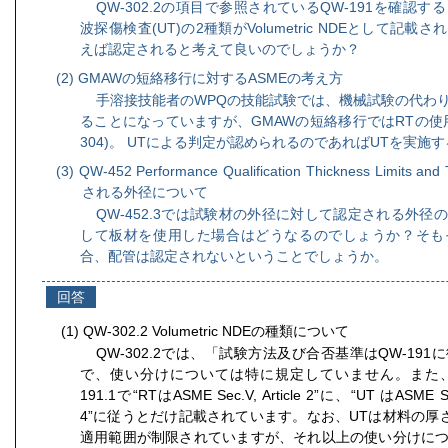
QW-302.2の項目で参照されているQW-191を確認す
波探傷検査(UT)の2種類がVolumetric NDEとして
えば認定されると考えて良いのでしょうか？
(2) GMAWの短絡移行に対するASMEの考え方
手溶接技能者のWPQの技能試験では、機械試験の代わりにVol
ることになっていますが、GMAWの短絡移行ではRTの使
304)。 UTによる判定が認められるのであればUTを実施
(3) QW-452 Performance Qualification Thickness Limit
される外径について
QW-452.3では試験材の外径に対して認定される外
して板材を使用した場合はどうなるのでしょうか？そも
合、配管は認定されないということでしょうか。
回答
(1) QW-302.2 Volumetric NDEの種類について
QW-302.2では、「試験方法及び合否基準はQW-19
で、使い分けについては特に規定していません。また、
191.1で“RTはASME Sec.V, Article 2”に、“UT はASME Sec.V
4”に従うとだけ記載されています。なお、UTは材料の厚さ
適用範囲が制限されていますが、それ以上の使い分けに