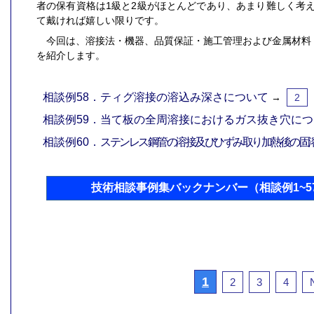
者の保有資格は1級と2級がほとんどであり、あまり難しく考
て戴ければ嬉しい限りです。
今回は、溶接法・機器、品質保証・施工管理および金属材料
を紹介します。
相談例58．ティグ溶接の溶込み深さについて
→
2
相談例59．当て板の全周溶接におけるガス抜き穴に
相談例60．
ステンレス鋼管の溶接及びひずみ取り加熱後の固
技術相談事例集バックナンバー（相談例1~5
1
2
3
4