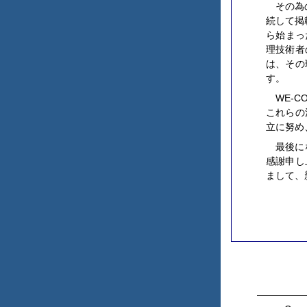
その為
続して掲
ら始まっ
理技術者
は、その
す。
WE-
これらの
立に努め
最後に
感謝申し
まして、