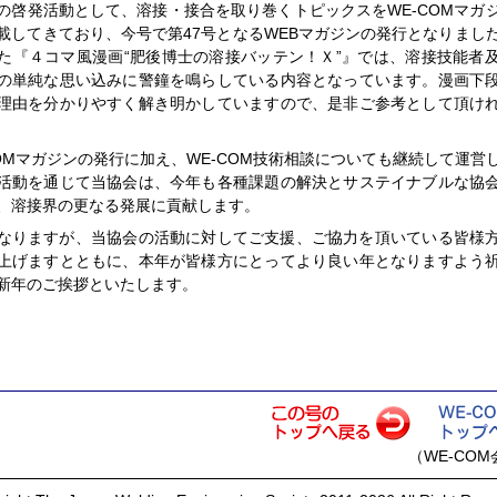
の啓発活動として、溶接・接合を取り巻くトピックスをWE-COMマガ
載してきており、今号で第47号となるWEBマガジンの発行となりまし
た『４コマ風漫画“肥後博士の溶接バッテン！Ｘ”』では、溶接技能者
の単純な思い込みに警鐘を鳴らしている内容となっています。漫画下
理由を分かりやすく解き明かしていますので、是非ご参考として頂け
COMマガジンの発行に加え、WE-COM技術相談についても継続して運営
活動を通じて当協会は、今年も各種課題の解決とサステイナブルな協
、溶接界の更なる発展に貢献します。
なりますが、当協会の活動に対してご支援、ご協力を頂いている皆様
上げますとともに、本年が皆様方にとってより良い年となりますよう
新年のご挨拶といたします。
（WE-CO