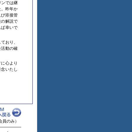
ジンでは継
た。昨年か
及び溶接管
段の解説で
れば幸いで
しており、
会活動の確
方に心より
祈念いたし
M会員のみ）