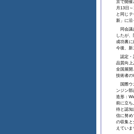
京で開催
月13日
と同じテ
新」に沿
同会議
したが、
成功裏に
今後、新
認定・
品質向上
全国展開
技術者の
国際ウ
ンジン部
造形：Wir
前に立ち
待と認知
信に努め
の収集と
えていま