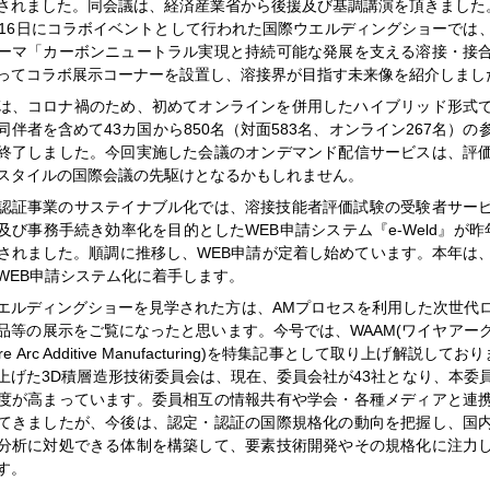
されました。同会議は、経済産業省から後援及び基調講演を頂きました
～16日にコラボイベントとして行われた国際ウエルディングショーでは
ーマ「カーボンニュートラル実現と持続可能な発展を支える溶接・接
ってコラボ展示コーナーを設置し、溶接界が目指す未来像を紹介しまし
は、コロナ禍のため、初めてオンラインを併用したハイブリッド形式
同伴者を含めて43カ国から850名（対面583名、オンライン267名）の
終了しました。今回実施した会議のオンデマンド配信サービスは、評
スタイルの国際会議の先駆けとなるかもしれません。
認証事業のサステイナブル化では、溶接技能者評価試験の受験者サー
及び事務手続き効率化を目的としたWEB申請システム『e-Weld』が昨
されました。順調に推移し、WEB申請が定着し始めています。本年は
WEB申請システム化に着手します。
エルディングショーを見学された方は、AMプロセスを利用した次世代
品等の展示をご覧になったと思います。今号では、WAAM(ワイヤアー
e Arc Additive Manufacturing)を特集記事として取り上げ解説して
上げた3D積層造形技術委員会は、現在、委員会社が43社となり、本委
度が高まっています。委員相互の情報共有や学会・各種メディアと連
てきましたが、今後は、認定・認証の国際規格化の動向を把握し、国
分析に対処できる体制を構築して、要素技術開発やその規格化に注力
す。