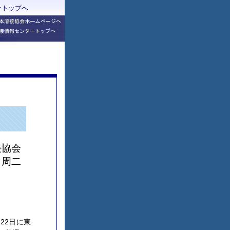
ートップへ
接協会
 周二
22日に東