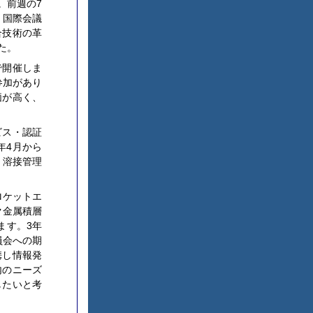
。前週の7
、国際会議
合技術の革
た。
で開催しま
参加があり
価が高く、
ビス・認証
年4月から
、溶接管理
ロケットエ
ク金属積層
おります。3年
員会への期
携し情報発
内のニーズ
したいと考