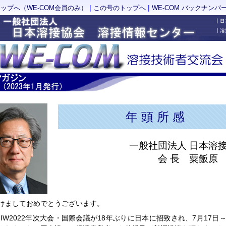
|
|
トップへ（WE-COM会員のみ）
この号のトップへ
WE-COM バックナンバ
年 頭 所 感
一般社団法人 日本溶
会 長 粟飯原
けましておめでとうございます。
IIW2022年次大会・国際会議が18年ぶりに日本に招致され、7月17日～