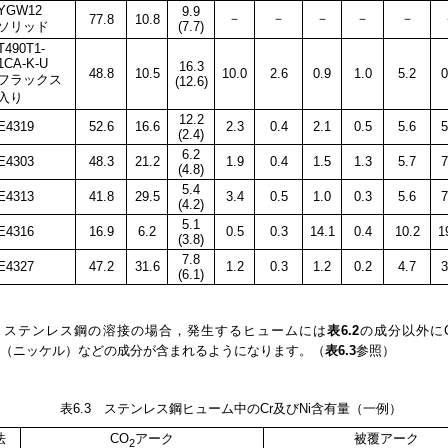
YGW12
9.9
－
－
－
－
－
77.8
10.8
ソリッド
(7.7)
T490T1-
1CA-K-U
16.3
48.8
10.5
10.0
2.6
0.9
1.0
5.2
0
フラックス
(12.6)
入り
12.2
E4319
52.6
16.6
2.3
0.4
2.1
0.5
5.6
5
(2.4)
6.2
E4303
48.3
21.2
1.9
0.4
1.5
1.3
5.7
7
(4.8)
5.4
E4313
41.8
29.5
3.4
0.5
1.0
0.3
5.6
7
(4.2)
5.1
E4316
16.9
6.2
0.5
0.3
14.1
0.4
10.2
1
(3.8)
7.8
E4327
47.2
31.6
1.2
0.3
1.2
0.2
4.7
3
(6.1)
，ステンレス鋼の溶接の場合，発生するヒュームには
表6.2
の成分以外に
i（ニッケル）などの成分が含まれるようになります。（
表6.3
参照）
表6.3 ステンレス鋼ヒューム中のCr及びNi含有量（一例）
法
CO
アーク
被覆アーク
2