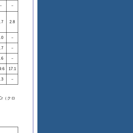
－
－
.7
2.8
.0
－
.7
－
.6
－
9.6
17.1
.3
－
Cr（クロ