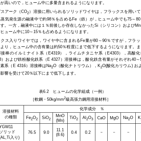
圧が高いので，ヒューム中に多量含まれるようになります。
スアーク（CO
）溶接に用いられるソリッドワイヤは，フラックスを用いて
2
蒸気発生源の融液中で約98％を占めるFe（鉄）が，ヒューム中でも75～8
す。一方，融液中には１％前後しか存在しなかったSi（シリコン）およびM
ヒューム中に10～15％も占めるようになります。
クス入りワイヤでは，ワイヤ中に含まれるFe量が80～90％ですが，フラ
により，ヒューム中の含有量は約50％程度にまで低下するようになります。ま
接棒のイルミナイト系（E4319），ライムチタニヤ系（E4303），高酸
313）および鉄粉酸化鉄系（E 4327）溶接棒は，酸化鉄含有量がそれぞれ40～
素系（E 4316）溶接棒はNa
O（酸化ナトリウム），K
O(酸化カリウム) お
2
2
影響を受けて20％以下にまで低下します。
表6.2 ヒュームの化学組成（一例）
2
［軟鋼・50kg/mm
級高張力鋼用溶接材料］
化学成分 ％
溶接材料
MnO
の種類
Fe
O
SiO
TiO
Al
O
Na
O
K
CaO
MgO
2
2
2
2
2
3
2
(Mn)
YGW11
11.1
ソリッド
－
－
－
76.5
9.0
0.4
0.2
(8.6)
(AL,Ti入り)