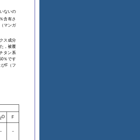
いないの
0％含有さ
n（マンガ
ックス成分
た，被覆
化チタン系
50％です
よびF（フ
O
F
2
－
－