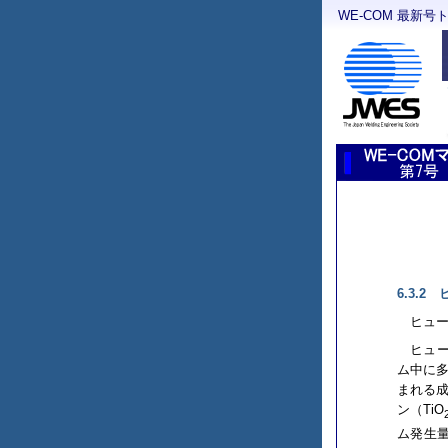
WE-COM 最新号
6.3.
ヒュ
ヒュ
ム中に
まれる
ン（TiO
ム発生