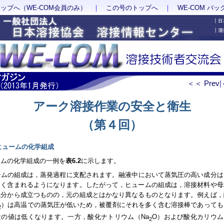
トップへ（WE-COM会員のみ）
｜
この号のトップへ
｜
WE-COM バ
＜＜ Prev
|
アーク溶接作業の安全と衛生
（第４回）
2 ヒュームの化学組成
ームの化学組成の一例を
表6.2
に示します。
ームの組成は，蒸発過程に支配されます。融液中において蒸気圧の高い成分は
多く含まれるようになります。したがって，ヒュームの組成は，溶接材料や母
成分から成立つものの，元の組成とはかなり異なるものとなります。例えば，
）は高温での蒸気圧が低いため，被覆剤にそれを多く含む溶接棒であっても
2
量の値は低くなります。一方，酸化ナトリウム（Na
O）および酸化カリウム
2