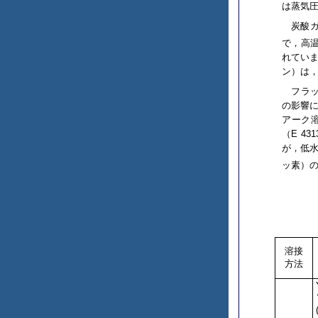
は蒸気
炭酸ガ
で，高温
れていま
ン）は，
フラッ
の影響
アーク溶
（E 4
が，低水
ッ素）の
溶接
方法