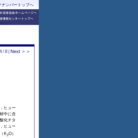
ックナンバートップへ
4/8|
Next ＞＞
，ヒュー
材中に含
酸化チタ
，ヒュー
（K
O）
2