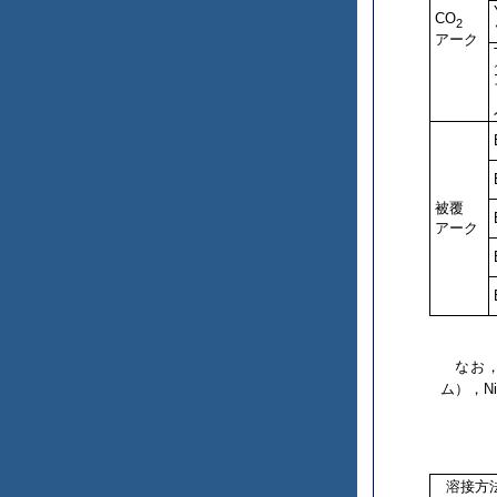
CO
2
アーク
被覆
アーク
なお
ム），N
溶接方