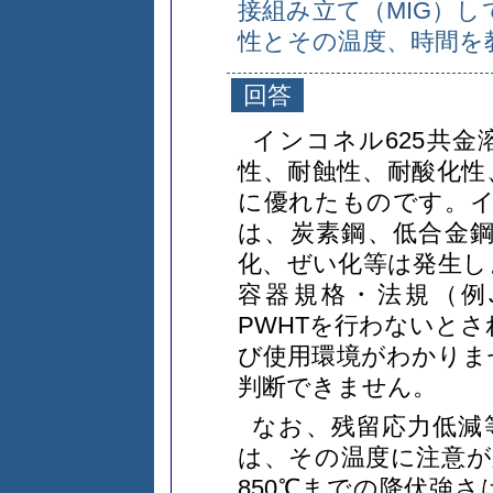
接組み立て（MIG）し
性とその温度、時間を
回答
インコネル625共
性、耐蝕性、耐酸化性
に優れたものです。イ
は、炭素鋼、低合金鋼
化、ぜい化等は発生し
容器規格・法規（例JI
PWHTを行わないとさ
び使用環境がわかりま
判断できません。
なお、残留応力低減
は、その温度に注意が
850℃までの降伏強