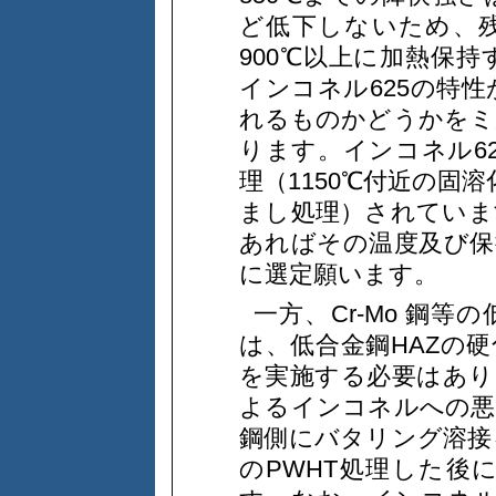
ど低下しないため、
900℃以上に加熱保
インコネル625の特
れるものかどうかをミ
ります。インコネル6
理（1150℃付近の固
まし処理）されていま
あればその温度及び保
に選定願います。
一方、Cr-Mo 鋼
は、低合金鋼HAZの硬
を実施する必要はあり
よるインコネルへの悪
鋼側にバタリング溶接
のPWHT処理した後