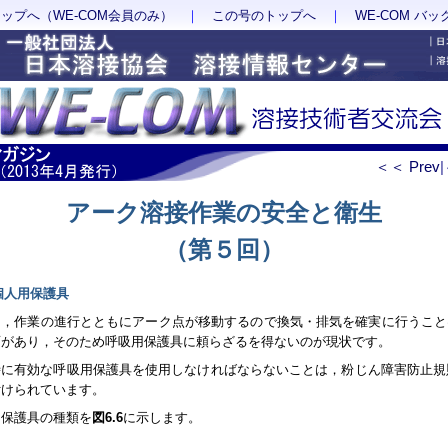
トップへ（WE-COM会員のみ）
｜
この号のトップへ
｜
WE-COM バ
＜＜ Prev
アーク溶接作業の安全と衛生
（第５回）
 個人用保護具
は，作業の進行とともにアーク点が移動するので換気・排気を確実に行うこと
面があり，そのため呼吸用保護具に頼らざるを得ないのが現状です。
時に有効な呼吸用保護具を使用しなければならないことは，粉じん障害防止規
付けられています。
用保護具の種類を
図6.6
に示します。