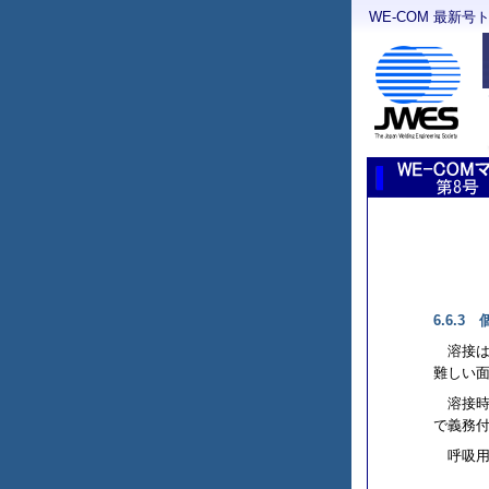
WE-COM 最新号
6.6.3
溶接
難しい
溶接
で義務
呼吸