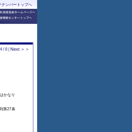
ックナンバートップへ
|4/8|
Next ＞＞
はかなり
則第27条