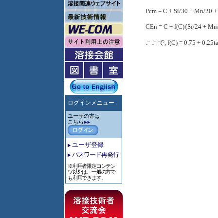
Pcm = C + Si/30 + Mn/20 +
CEn = C + f(C){Si/24 + M
ここで, f(C) = 0.75 + 0.25ta
ログインメニュー
ユーザの方は
こちら
ユーザ登録
パスワード再発行
※利用者限定コンテン
ツ以外は、一般の方で
も利用できます。