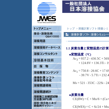
トップ
> 溶接計算ソフト/溶接シミ
1.1 炭素当量と変態温度の計
●変態温度（ºC)
Ac
= 937.2 - 436.5C + 56S
3
+ 124.8V + 136.3Ti - 19
Ac
= 750.8 - 26.6C + 17.6
1
- 39.7V - 5.7Ti + 232.4N
Ms = 521 - 353C - 22Si - 2
●炭素当量
CE(IIW) = C + Mn/6 + (Cu
CE(WES) = C + Si/24 + Mn/